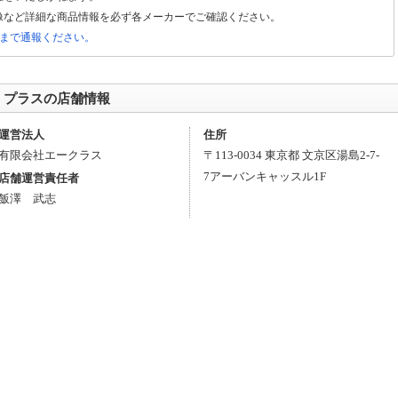
像など詳細な商品情報を必ず各メーカーでご確認ください。
ました！
局まで通報ください。
出来るようになりました。 ※ご来店ご希望のお客様は事前に在庫確認をしてから
 プラスの店舗情報
す。※店頭では各種クレジットカード・ペイペイ決済もご利用頂けます。
引、クレジットカードがご利用頂けます。 注）：一部の商品では支払い方法を選択出来ませ
運営法人
住所
有限会社エークラス
〒
113-0034
東京都
文京区
湯島2-7-
7
アーバンキャッスル1F
店舗運営責任者
は取扱商品が一部、異なりますのでご注意ください。
飯澤 武志