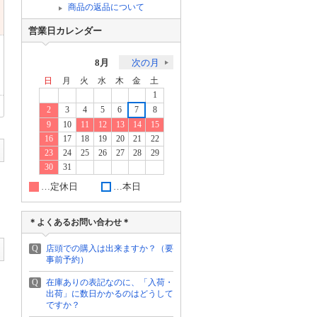
商品の返品について
営業日カレンダー
8月
次の月
日
月
火
水
木
金
土
1
2
3
4
5
6
7
8
9
10
11
12
13
14
15
16
17
18
19
20
21
22
23
24
25
26
27
28
29
30
31
…定休日
…本日
＊よくあるお問い合わせ＊
Q
店頭での購入は出来ますか？（要
事前予約）
Q
在庫ありの表記なのに、「入荷・
出荷」に数日かかるのはどうして
ですか？