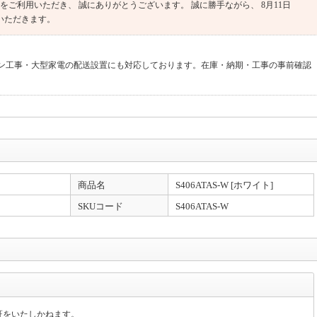
をご利用いただき、 誠にありがとうございます。 誠に勝手ながら、 8月11日
ていただきます。
アコン工事・大型家電の配送設置にも対応しております。在庫・納期・工事の事前確認
のお打ち合わせや設置工事のご相談も承っております。 専門店が丁寧に対応いたし
商品名
S406ATAS-W [ホワイト]
延長保証にも対応。店頭PayPay決済・来店・お持ち帰りOK！（要予約）
SKUコード
S406ATAS-W
発行が可能です。 領収書は商品の出荷後に下記URLより発行ください。※代金引
らお越しください。 店頭では、各種クレジットカード・電子マネー・QR決済 がご
証をいたしかねます。