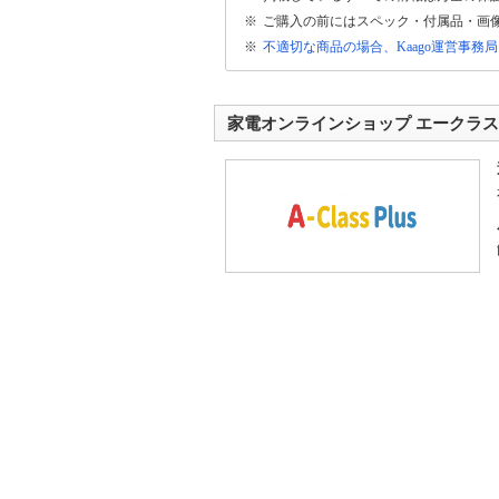
※
ご購入の前にはスペック・付属品・画
来店にて商品のお受取りが出来るようになり
※
不適切な商品の場合、Kaago運営事務
ご注文・ご予約後に店舗にて商品をお受取り
お越しください。
家電オンラインショップ エークラス
カード決済・価格.com決済がご利用頂けま
A-Class Plus 店では、銀行振込、代
ん。例：メーカー直送等
いらっしゃいませ
A-Class PLus店は、エークラス本店と