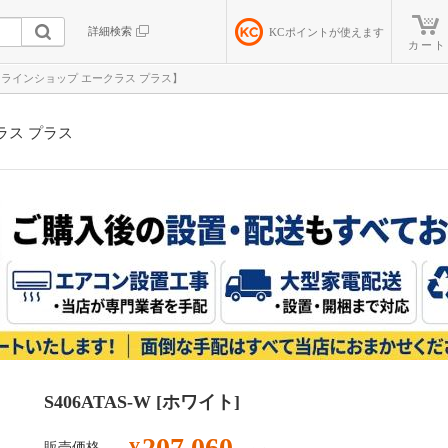
詳細検索
KC
ポイントが使えます
カート
電オンラインショップ エークラス プラス】
ラス プラス
S406ATAS-W [ホワイト]
207,060
販売価格