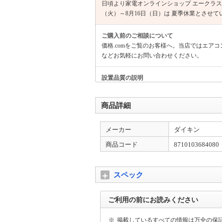
日頃より家電オンラインショップ エークラス
（火）～8月16日（日）は 夏季休業とさせ
ご購入前のご相談について
価格.comをご覧のお客様へ。当店ではエ
などお気軽にお問い合わせください。
設置品質の説明
■ 上位モデルは設置品質が重要です。 事前
ます。
商品詳細
創業26年・価格コム掲載26年の専門店
メーカー
ダイキン
実績と安心 エアコン工事は保証付き。お得な
商品コード
8710103684080
インボイス制度への対応について
適格請求書として領収書、納品書、請求書の
換を除く https://kaago.com/order/receipt/
スペック
ご来店されるお客様へ
ご利用の前にお読みください
ご来店の場合はあらかじめ在庫を確認してか
利用頂けます。
※
掲載しているすべての情報は万全の保