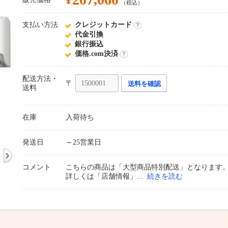
¥
（税込）
支払い方法
クレジットカード
詳
代金引換
細
銀行振込
価格.com決済
詳
細
配送方法・
〒
送料を確認
送料
在庫
入荷待ち
発送日
～25営業日
コメント
こちらの商品は「大型商品特別配送」となります
詳しくは「店舗情報」
続きを読む