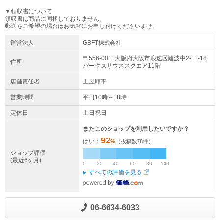
▼領収書について
領収書は商品に同梱しておりません。
郵送をご希望の場合はお気軽にお申し付けくださいませ。
運営法人
GBFT株式会社
〒556-0011大阪府
大阪市浪速区
難波中2-11-18
住所
パークスサウススクエア11階
店舗責任者
土屋順平
営業時間
平日10時～18時
定休日
土日祝日
またこのショップを利用したいですか？
92
はい：
%
（投稿数
78
件）
ショップ評価
(最近6ヶ月)
0
20
40
60
80
100
すべての評価を見る
06-6634-6033