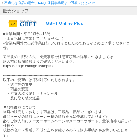
※
不適切な商品の場合、Kaago運営事務局まで通報ください
販売ショップ
GBFT Online Plus
■営業時間：平日10時～18時
（土日祝日は営業しておりません。）
※営業時間外の出荷作業は行っておりませんのであらかじめご了承くださいま
せ。
返品規約・配送方法・免責事項や注意事項等の詳細につきましては、
購入前に店舗情報よりご確認くださいませ。
https://kaago.com/gbft/shopinfo
-----------------------------------------------------------------
以下のご要望には原則対応いたしかねます。
・送付先の変更
・商品の変更
・注文の取り消し・キャンセル
・受け取り後の返品
▼取扱商品について
当店の販売しております商品は、正規品・新品でございます。
商品ページの情報はメーカー様の情報を元に作成しておりますが、
必ずご購入前にメーカーホームページやメーカーサポート、量販店等で詳しい
仕様や
現物の色味・質感、不明な点をお確かめのうえ購入手続きをお願いいたしま
す。