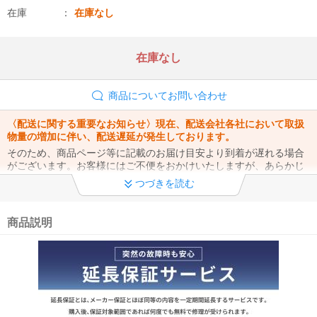
在庫
在庫なし
在庫なし
商品についてお問い合わせ
〈配送に関する重要なお知らせ〉現在、配送会社各社において取扱
物量の増加に伴い、配送遅延が発生しております。
そのため、商品ページ等に記載のお届け目安より到着が遅れる場合
がございます。お客様にはご不便をおかけいたしますが、あらかじ
めご了承くださいますようお願い申し上げます。
つづきを読む
暮らしの不安をしっかりカバー！毎日使う家電だからこそ、ぜひ
《延長保証》へのご加入をご検討ください！
商品説明
当店の延長保証なら、【365日・24時間】専門窓口にて電話での修
理受付を行っております。突然の故障にもスムーズにご対応いたし
ますのでご安心ください。
詳細はこちら