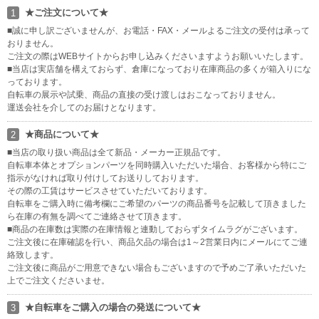
★ご注文について★
1
■誠に申し訳ございませんが、お電話・FAX・メールよるご注文の受付は承って
おりません。
ご注文の際はWEBサイトからお申し込みくださいますようお願いいたします。
■当店は実店舗を構えておらず、倉庫になっており在庫商品の多くが箱入りにな
っております。
自転車の展示や試乗、商品の直接の受け渡しはおこなっておりません。
運送会社を介してのお届けとなります。
★商品について★
2
■当店の取り扱い商品は全て新品・メーカー正規品です。
自転車本体とオプションパーツを同時購入いただいた場合、お客様から特にご
指示がなければ取り付けしてお送りしております。
その際の工賃はサービスさせていただいております。
自転車をご購入時に備考欄にご希望のパーツの商品番号を記載して頂きました
ら在庫の有無を調べてご連絡させて頂きます。
■商品の在庫数は実際の在庫情報と連動しておらずタイムラグがございます。
ご注文後に在庫確認を行い、商品欠品の場合は1～2営業日内にメールにてご連
絡致します。
ご注文後に商品がご用意できない場合もございますので予めご了承いただいた
上でご注文くださいませ。
★自転車をご購入の場合の発送について★
3