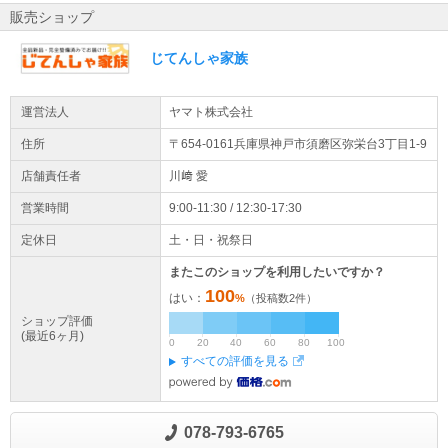
販売ショップ
じてんしゃ家族
運営法人
ヤマト株式会社
住所
〒654-0161兵庫県
神戸市須磨区
弥栄台3丁目1-9
店舗責任者
川﨑 愛
営業時間
9:00-11:30 / 12:30-17:30
定休日
土・日・祝祭日
またこのショップを利用したいですか？
100
はい：
%
（投稿数
2
件）
ショップ評価
(最近6ヶ月)
0
20
40
60
80
100
すべての評価を見る
078-793-6765