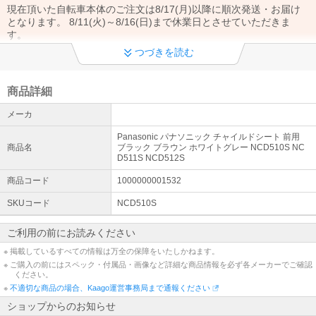
現在頂いた自転車本体のご注文は8/17(月)以降に順次発送・お届け
となります。 8/11(火)～8/16(日)まで休業日とさせていただきま
す。
つづきを読む
商品詳細
メーカ
Panasonic パナソニック チャイルドシート 前用
商品名
ブラック ブラウン ホワイトグレー NCD510S NC
D511S NCD512S
商品コード
1000000001532
SKUコード
NCD510S
ご利用の前にお読みください
※ 掲載しているすべての情報は万全の保障をいたしかねます。
※ ご購入の前にはスペック・付属品・画像など詳細な商品情報を必ず各メーカーでご確認
ください。
※
不適切な商品の場合、Kaago運営事務局まで通報ください
ショップからのお知らせ