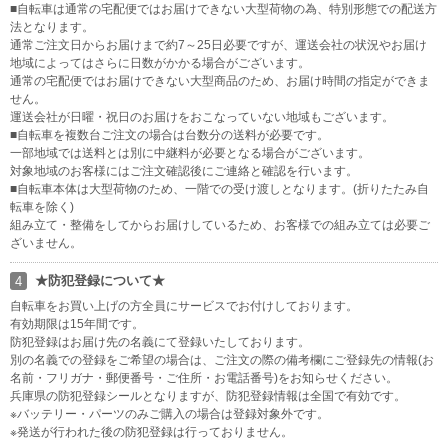
■自転車は通常の宅配便ではお届けできない大型荷物の為、特別形態での配送方
法となります。
通常ご注文日からお届けまで約7～25日必要ですが、運送会社の状況やお届け
地域によってはさらに日数がかかる場合がございます。
通常の宅配便ではお届けできない大型商品のため、お届け時間の指定ができま
せん。
運送会社が日曜・祝日のお届けをおこなっていない地域もございます。
■自転車を複数台ご注文の場合は台数分の送料が必要です。
一部地域では送料とは別に中継料が必要となる場合がございます。
対象地域のお客様にはご注文確認後にご連絡と確認を行います。
■自転車本体は大型荷物のため、一階での受け渡しとなります。(折りたたみ自
転車を除く)
組み立て・整備をしてからお届けしているため、お客様での組み立ては必要ご
ざいません。
★防犯登録について★
4
自転車をお買い上げの方全員にサービスでお付けしております。
有効期限は15年間です。
防犯登録はお届け先の名義にて登録いたしております。
別の名義での登録をご希望の場合は、ご注文の際の備考欄にご登録先の情報(お
名前・フリガナ・郵便番号・ご住所・お電話番号)をお知らせください。
兵庫県の防犯登録シールとなりますが、防犯登録情報は全国で有効です。
※バッテリー・パーツのみご購入の場合は登録対象外です。
※発送が行われた後の防犯登録は行っておりません。