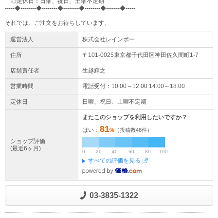
◎定休日：日曜、祝日、土曜不定期
-----◆--------◆--------◆--------◆--------◆-------◆-----
それでは、ご注文をお待ちしています。
運営法人
株式会社レインボー
住所
〒101-0025東京都
千代田区
神田佐久間町1-7
店舗責任者
生越輝之
営業時間
電話受付：10:00～12:00 14:00～18:00
定休日
日曜、祝日、土曜不定期
またこのショップを利用したいですか？
81
はい：
%
（投稿数
48
件）
ショップ評価
(最近6ヶ月)
0
20
40
60
80
100
すべての評価を見る
03-3835-1322