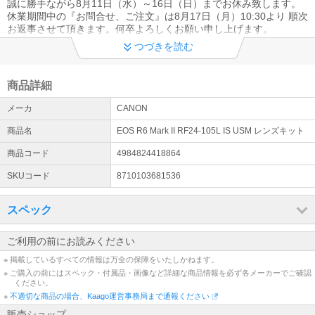
誠に勝手ながら8月11日（水）～16日（日）までお休み致します。
休業期間中の『お問合せ、ご注文』は8月17日（月）10:30より 順次
お返事させて頂きます。何卒よろしくお願い申し上げます。
つづきを読む
エアコンの工事日程について（8/3時点）
新規取付→【東京、千葉、埼玉は２week】【神奈川は４week】
取外しと取付→【東京23区は２week】【23区外、千葉、埼玉、神
商品詳細
奈川は４week】そのほかの地域は３week～５weekです。
メーカ
CANON
《配送事故・修理》お問い合わせ
商品名
EOS R6 Mark II RF24-105L IS USM レンズキット
受付時間：10時～17時 09018005790 09018031921 （土・
日・祝日、夏期・年末年始等の当社休業日を除く）
商品コード
4984824418864
SKUコード
8710103681536
スペック
ご利用の前にお読みください
※ 掲載しているすべての情報は万全の保障をいたしかねます。
※ ご購入の前にはスペック・付属品・画像など詳細な商品情報を必ず各メーカーでご確認
ください。
※
不適切な商品の場合、Kaago運営事務局まで通報ください
販売ショップ