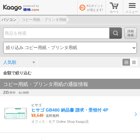
KCポイント
が使えます!
カート
メニュー
パソコン
コピー用紙・プリンタ用紙
詳細
検索
人気順
金額で絞り込む
コピー用紙・プリンタ用紙の通販情報
235
件中
61-
90
件
ヒサゴ
ヒサゴ GB480 納品書 請求・受領付 4P
¥8,640
送料無料
オフィス・モア Online Shop Kaago店