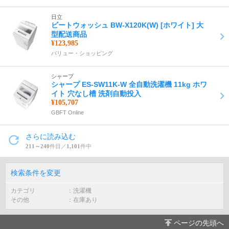
日立
ビートウォッシュ BW-X120K(W) [ホワイト] 大
型配送商品
¥123,985
バリュー・ショッピング
シャープ
シャープ ES-SW11K-W 全自動洗濯機 11kg ホワ
イト 穴なし槽 洗剤自動投入
¥105,707
GBFT Online
さらに読み込む
211～240
件目／
1,101
件中
検索条件を変更
カテゴリ
洗濯機
その他
在庫あり
ページの先頭へ