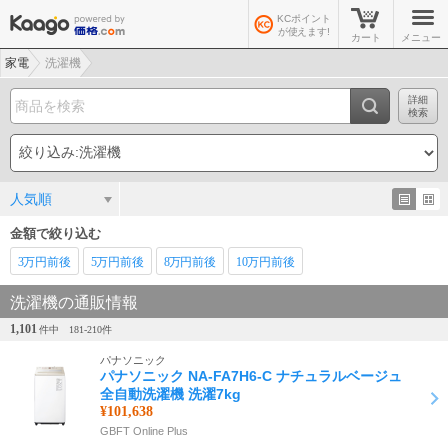
KCポイント
が使えます!
カート
メニュー
家電
洗濯機
詳細
検索
人気順
金額で絞り込む
3万
円前後
5万
円前後
8万
円前後
10万
円前後
洗濯機の通販情報
1,101
件中
181-
210
件
パナソニック
パナソニック NA-FA7H6-C ナチュラルベージュ
全自動洗濯機 洗濯7kg
¥101,638
GBFT Online Plus