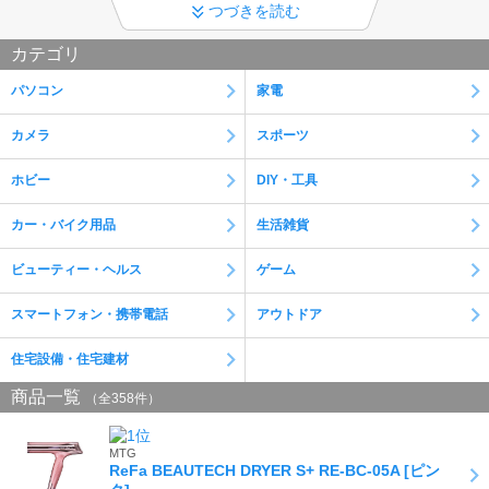
つづきを読む
夏期休業日のご案内
夏期休業日のご案内 8/13～8/16迄お休みになります。詳しくは営
カテゴリ
業案内をご確認お願い致します。
パソコン
家電
詳細はこちら
カメラ
スポーツ
初期不良対応対象外メーカーについて
取扱商品の中にはメーカー側の事情等で初期不良時の店舗側対応が
ホビー
DIY・工具
できないメーカーのものも含まれます。当該商品は商品ページに説
明が記載されていますのでご購入前にご確認いただくようお願い致
します。
カー・バイク用品
生活雑貨
領収書について
ビューティー・ヘルス
ゲーム
kaagoでのご注文で領収書発行機能が実装されました。発行方法に
ついてはhttps://kaago.com/static/help/deal/#anch08をご参照くださ
スマートフォン・携帯電話
アウトドア
い。（商品代引注文を除く）
住宅設備・住宅建材
延長保証の取扱について
商品一覧
これまでの価格.com延長保証は2026/3/31をもって新規サービス加
（全358件）
入が終了となっております。2026/4/1以降はSOMPOワランティ延
長保証サービスでの取扱となっています。
MTG
ReFa BEAUTECH DRYER S+ RE-BC-05A [ピン
錯誤に基づく契約無効について