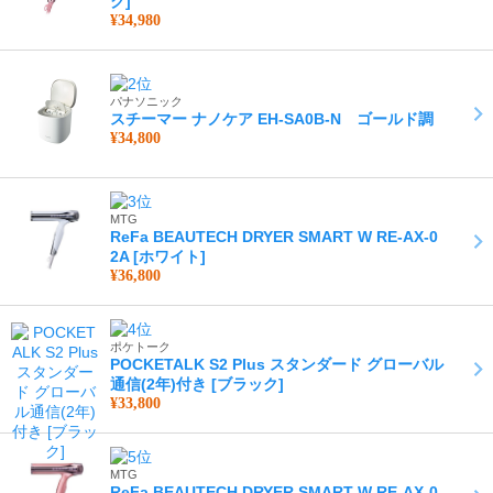
ク]
商品説明・販売価格他の記載内容には誤記載なきよう細心の注意を
¥34,980
払っていますが万が一明らかに当方の錯誤等により記載内容誤りが
ある場合民法95条｢錯誤に基づく契約無効｣に基き注文キャンセルと
なる事があります
パナソニック
配送に関して
スチーマー ナノケア EH-SA0B-N ゴールド調
¥34,800
平日,土曜の昼12時までのカード払い、代引きでのご注文で当日発送
いたします！東北～関西は翌日到着になります！ 日曜祝日の発送
は行なっておりません。到着日を指定した発送にも対応しています
（１週間以内）。
MTG
ReFa BEAUTECH DRYER SMART W RE-AX-0
営業時間
2A [ホワイト]
平日は10時～18時迄営業しております。 土曜日は10時～15時迄と
¥36,800
なっております。定休日は日曜日・祝日となります。
ポケトーク
POCKETALK S2 Plus スタンダード グローバル
通信(2年)付き [ブラック]
¥33,800
MTG
ReFa BEAUTECH DRYER SMART W RE-AX-0