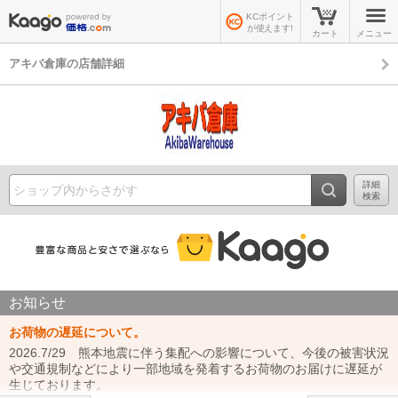
KCポイント
が使えます!
カート
メニュー
アキバ倉庫の店舗詳細
詳細
検索
お知らせ
お荷物の遅延について。
2026.7/29 熊本地震に伴う集配への影響について、今後の被害状況
や交通規制などにより一部地域を発着するお荷物のお届けに遅延が
生じております。