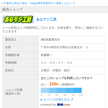
※
不適切な商品の場合、Kaago運営事務局まで通報ください
販売ショップ
あなデジ工房
メール対応は２４時間対応しております。出来る限り、早めにご連絡させてい
ただきます。
運営法人
(株)前越電化社
住所
〒924-0865石川県
白山市
倉光
６－２
店舗責任者
前越雅一
営業時間
１０：００～１７：００
定休日
土曜日・日曜日・祝日
またこのショップを利用したいですか？
100
はい：
%
（投稿数
6
件）
ショップ評価
(最近6ヶ月)
0
20
40
60
80
100
すべての評価を見る