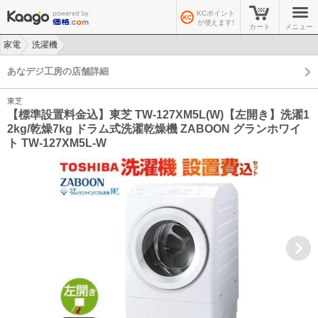
KCポイント
が使えます!
カート
メニュー
家電
洗濯機
>
>
あなデジ工房の店舗詳細
東芝
【標準設置料金込】東芝 TW-127XM5L(W)【左開き】洗濯1
2kg/乾燥7kg ドラム式洗濯乾燥機 ZABOON グランホワイ
ト TW-127XM5L-W