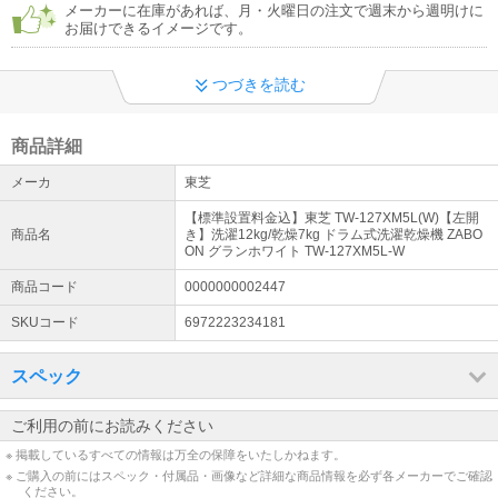
メーカーに在庫があれば、月・火曜日の注文で週末から週明けに
お届けできるイメージです。
つづきを読む
商品詳細
メーカ
東芝
【標準設置料金込】東芝 TW-127XM5L(W)【左開
商品名
き】洗濯12kg/乾燥7kg ドラム式洗濯乾燥機 ZABO
ON グランホワイト TW-127XM5L-W
商品コード
0000000002447
SKUコード
6972223234181
スペック
ご利用の前にお読みください
※ 掲載しているすべての情報は万全の保障をいたしかねます。
※ ご購入の前にはスペック・付属品・画像など詳細な商品情報を必ず各メーカーでご確認
ください。