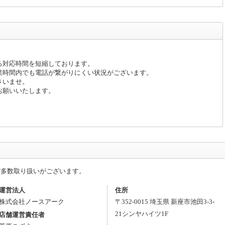
る対応時間を短縮しております。
業時間内でも電話が繋がりにくい状況がございます。
さいませ。
お願いいたします。
ど多数取り扱いがございます。
運営法人
住所
株式会社ノースアーク
〒
352-0015
埼玉県
新座市
池田3-3-
21
シンヤハイツ1F
店舗運営責任者