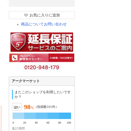
お気に入りに追加
商品についてお問い合わせ
アークマーケット
またこのショップを利用したいです
か？
98
（投稿数
161
件）
はい
%
0
20
40
60
80
100
集計期間