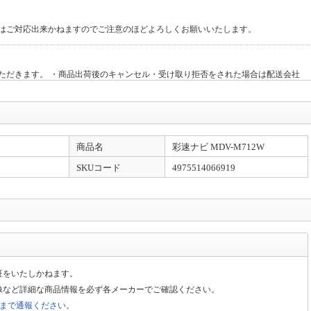
はご対応出来かねますのでご注意のほどよろしくお願いいたします。
ただきます。 ・商品出荷後のキャンセル・受け取り拒否をされた場合は配送会社
。
交換」は承ることができません。あらかじめご了承下さい。 ・商品到着後のお客
商品名
彩速ナビ MDV-M712W
ておりません。
SKUコード
4975514066919
ーに関しまして下記となっておりますので何卒宜しくお願い致します。 対象外メ
「購入手続きに進む」をクリックして頂いたのちオプションCをご確認いただけれ
証をいたしかねます。
像など詳細な商品情報を必ず各メーカーでご確認ください。
局まで通報ください。