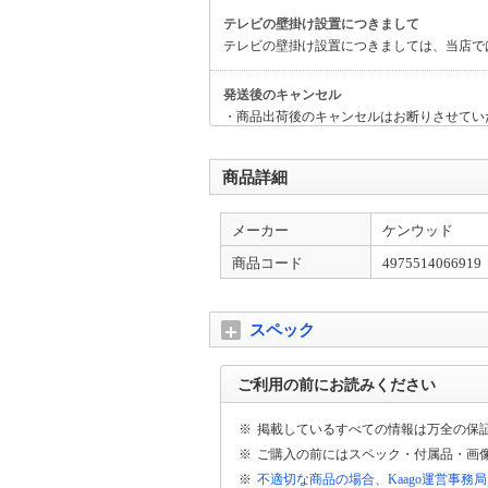
テレビの壁掛け設置につきまして
テレビの壁掛け設置につきましては、当店で
発送後のキャンセル
・商品出荷後のキャンセルはお断りさせてい
の規定往復配送料を請求させていただきます
商品詳細
お客様ご都合によるキャンセルの場合
・商品発送後、お客様のご都合での「返品・
メーカー
ケンウッド
様のご都合による「返品・交換」は原則承っ
商品コード
4975514066919
延長保証について①
当店の商品に対する延長保証対象外のメーカ
ーカー：ANKER、Apple、Jackery、iRobot
スペック
延長保証について②
ご利用の前にお読みください
その他の延長保証対象商品につきましては、
ば幸いです。
※
掲載しているすべての情報は万全の保
※
ご購入の前にはスペック・付属品・画
※
不適切な商品の場合、Kaago運営事務