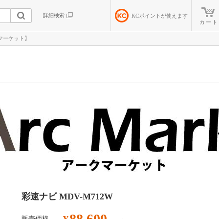
詳細検索
KC
ポイントが使えます
カート
クマーケット】
彩速ナビ MDV-M712W
88,600
販売価格