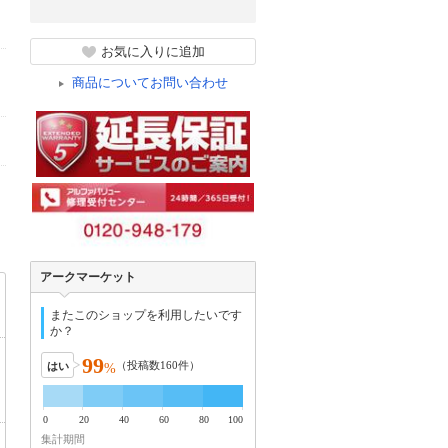
お気に入りに追加
商品についてお問い合わせ
アークマーケット
またこのショップを利用したいです
か？
99
（投稿数
160
件）
はい
%
0
20
40
60
80
100
集計期間