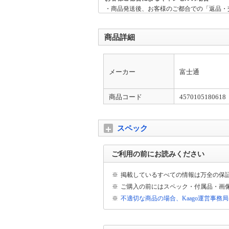
・商品発送後、お客様のご都合での「返品・
様のご都合による「返品・交換」は原則承っ
商品詳細
延長保証について①
当店の商品に対する延長保証対象外のメーカ
ーカー：ANKER、Apple、Jackery、iRobot
メーカー
富士通
延長保証について②
その他の延長保証対象商品につきましては、
商品コード
4570105180618
ば幸いです。
スペック
ご利用の前にお読みください
※
掲載しているすべての情報は万全の保
※
ご購入の前にはスペック・付属品・画
※
不適切な商品の場合、Kaago運営事務