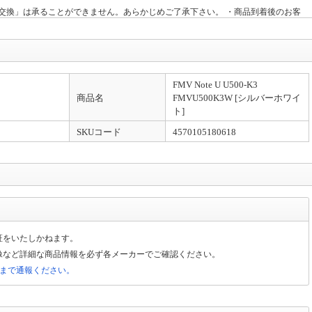
交換」は承ることができません。あらかじめご了承下さい。 ・商品到着後のお客
ておりません。
ーに関しまして下記となっておりますので何卒宜しくお願い致します。 対象外メ
FMV Note U U500-K3
商品名
FMVU500K3W [シルバーホワイ
ト]
「購入手続きに進む」をクリックして頂いたのちオプションCをご確認いただけれ
SKUコード
4570105180618
証をいたしかねます。
像など詳細な商品情報を必ず各メーカーでご確認ください。
局まで通報ください。