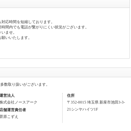
る対応時間を短縮しております。
業時間内でも電話が繋がりにくい状況がございます。
さいませ。
お願いいたします。
ど多数取り扱いがございます。
運営法人
住所
株式会社ノースアーク
〒
352-0015
埼玉県
新座市
池田3-3-
21
シンヤハイツ1F
店舗運営責任者
菅原こずえ