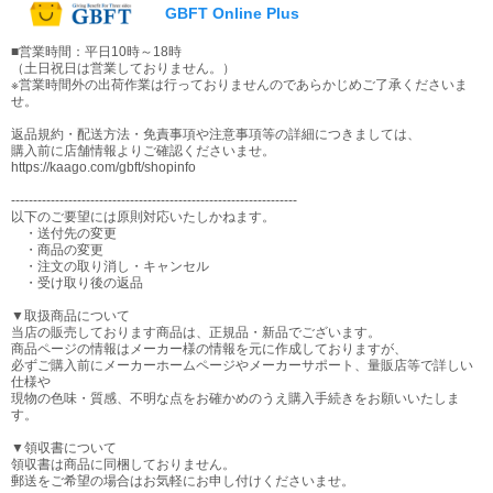
GBFT Online Plus
■営業時間：平日10時～18時
（土日祝日は営業しておりません。）
※営業時間外の出荷作業は行っておりませんのであらかじめご了承くださいま
せ。
返品規約・配送方法・免責事項や注意事項等の詳細につきましては、
購入前に店舗情報よりご確認くださいませ。
https://kaago.com/gbft/shopinfo
-----------------------------------------------------------------
以下のご要望には原則対応いたしかねます。
・送付先の変更
・商品の変更
・注文の取り消し・キャンセル
・受け取り後の返品
▼取扱商品について
当店の販売しております商品は、正規品・新品でございます。
商品ページの情報はメーカー様の情報を元に作成しておりますが、
必ずご購入前にメーカーホームページやメーカーサポート、量販店等で詳しい
仕様や
現物の色味・質感、不明な点をお確かめのうえ購入手続きをお願いいたしま
す。
▼領収書について
領収書は商品に同梱しておりません。
郵送をご希望の場合はお気軽にお申し付けくださいませ。