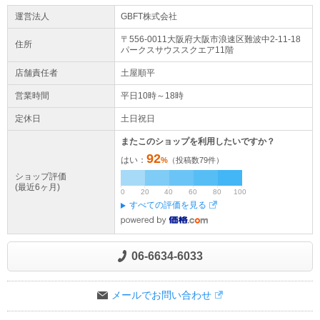
運営法人
GBFT株式会社
〒556-0011大阪府
大阪市浪速区
難波中2-11-18
住所
パークスサウススクエア11階
店舗責任者
土屋順平
営業時間
平日10時～18時
定休日
土日祝日
またこのショップを利用したいですか？
92
はい：
%
（投稿数
79
件）
ショップ評価
(最近6ヶ月)
0
20
40
60
80
100
すべての評価を見る
06-6634-6033
メールでお問い合わせ