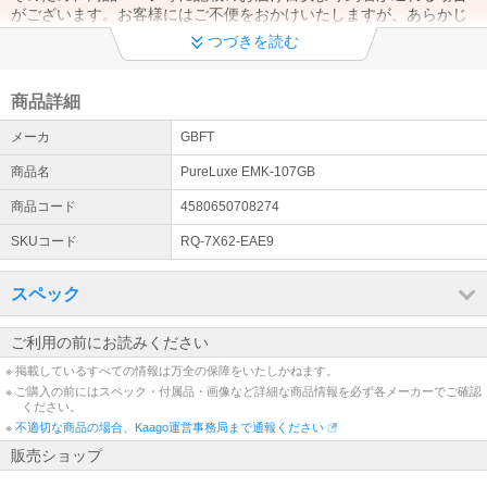
がございます。お客様にはご不便をおかけいたしますが、あらかじ
めご了承くださいますようお願い申し上げます。
つづきを読む
暮らしの不安をしっかりカバー！毎日使う家電だからこそ、ぜひ
《延長保証》へのご加入をご検討ください！
商品詳細
当店の延長保証なら、【365日・24時間】専門窓口にて電話での修
メーカ
GBFT
理受付を行っております。突然の故障にもスムーズにご対応いたし
ますのでご安心ください。
商品名
PureLuxe EMK-107GB
詳細はこちら
商品コード
4580650708274
SKUコード
RQ-7X62-EAE9
スペック
ご利用の前にお読みください
※ 掲載しているすべての情報は万全の保障をいたしかねます。
※ ご購入の前にはスペック・付属品・画像など詳細な商品情報を必ず各メーカーでご確認
ください。
※
不適切な商品の場合、Kaago運営事務局まで通報ください
販売ショップ