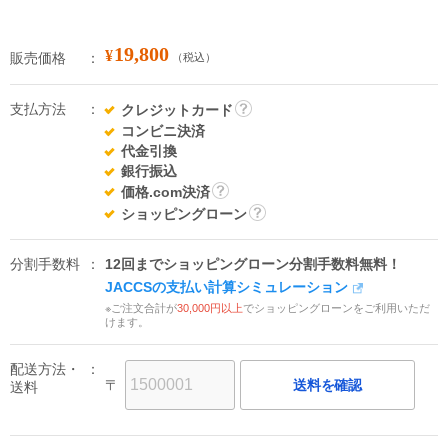
19,800
¥
販売価格
（税込）
支払方法
クレジットカード
詳
コンビニ決済
細
代金引換
銀行振込
価格.com決済
詳
ショッピングローン
細
詳
細
分割手数料
12回までショッピングローン分割手数料無料！
JACCSの支払い計算シミュレーション
※ご注文合計が
30,000円以上
でショッピングローンをご利用いただ
けます。
配送方法・
〒
送料を確認
送料