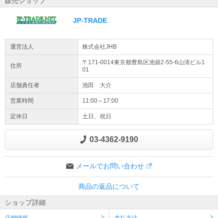
販売ショップ
確認の上、配送業者へ直接ご用命ください。
JP-TRADE
ご注文時のご住所のご入力につきましての注意点
ご注文の際に番地やお部屋番号の抜けといったご住所の不備があっ
た場合、発送自体を行う事が出来ません。前記に該当いたします場
運営法人
株式会社JHB
合は、ご注文をキャンセルいたしますので、予めご了承下さい。
〒171-0014東京都
豊島区
池袋2-55-6
山清ビル1
住所
ご注文時の注意点
01
ご注文の際にご利用案内を必ずご一読いただくようお願い申し上げ
店舗責任者
池田 大介
ます。ご確認されずにご注文され、対応不可としている事象をご要
望されるケースがございますが、事前にお断りしている内容であり
営業時間
11:00～17:00
対応出来ません。
定休日
土日、祝日
配送先誤入力時の出荷完了後の対応につきまして
ご注文時にご入力された配送先と実際のご住所が異なっていた場合
03-4362-9190
にも、出荷完了後の配送先変更や営業所受取、転送は許可いたしま
せん。商品は出品者へ返送されますが、その際の往復分送料はお客
様負担といたします。
メールでお問い合わせ
ご注文時の配送先誤入力につきまして
商品の返品について
ご注文時にご入力された配送先と実際のご住所が異なっている場合
にも、出荷後の配送先情報の変更や営業所受取、転送は許可いたし
ショップ詳細
ません。ご注文確定前に必ずご登録情報に誤りがないかのご確認を