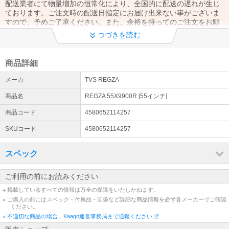
配送業者にて物量増加の恒常化により、全国的に配送の遅れが生じ
ております。ご注文時の配送日指定にお届け出来ない事がございま
すので、予めご了承ください。また、余裕を持ってのご注文をお願
いいたします。
つづきを読む
熊本地震による配送状況につきましてのご案内
熊本地震の影響により熊本県全域および九州地方へのお届に遅延が
商品詳細
生じております。ご理解の上ご注文をお願いいたします。
メーカ
TVS REGZA
適格請求書発行事業者登録番号につきまして
商品名
REGZA 55X9900R [55インチ]
弊社は適格請求書発行事業者として登録されており、適格請求書発
行事業者登録番号と消費税率は商品と同梱にて送付いたします【納
商品コード
4580652114257
品明細書】に記載がございます。
SKUコード
4580652114257
営業日のご案内
スペック
当店の営業時間は【平日の11時から17時】です。営業時間外のご注
文への対応は翌営業日以降に行います。※お振込先は確定メールにて
お伝えしており、ご注文当日１５時を過ぎてのご入金は翌営業日に
ご利用の前にお読みください
確認致します。
※ 掲載しているすべての情報は万全の保障をいたしかねます。
※ ご購入の前にはスペック・付属品・画像など詳細な商品情報を必ず各メーカーでご確認
配達日のご指定につきまして
ください。
当店に於きましては、翌日着を除く配送日のご指定のみ承っており
※
不適切な商品の場合、Kaago運営事務局まで通報ください
ます。※ご注文時点より７日以内迄 お時間のご指定は出荷通知をご