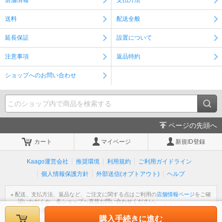
店舗情報
支払方法
お願いいたします。
送料
配送全般
ご注文時のお願い
配送先ご入力の際、実際のご住所と異なる郵便番号や町名等のご入
延長保証
設置について
力が多発しております。ご登録情報のご住所へ出荷を行いますが、
出荷後の変更は出来ません。ご注文確定前にご入力された情報が正
注意事項
返品特約
しいかご確認下さい。
ショップへのお問い合わせ
ご注文時のご住所入力につきましてのお願い
いつも当店をご利用いただき誠にありがとうございます。 ご注文の
際に番地やお部屋番号の抜けといったご住所の不備が多く見られま
すので、ご注文確定前にご入力情報の再確認をお願いいたします。
ページの先頭へ
カート
マイページ
新規ID登録
Kaago運営会社
推奨環境
利用規約
ご利用ガイドライン
個人情報保護方針
外部送信(オプトアウト)
ヘルプ
※ 配送、支払方法、返品など、ご注文に関する点はご利用の
店舗情報ページ
をご確
認いただくか、各ショップへ直接お問い合わせください。
※ 個人情報の取扱いについては
個人情報保護方針
をご覧ください。
購入手続きに進む
※ 不明な点がございましたら
ヘルプ
をご覧ください。