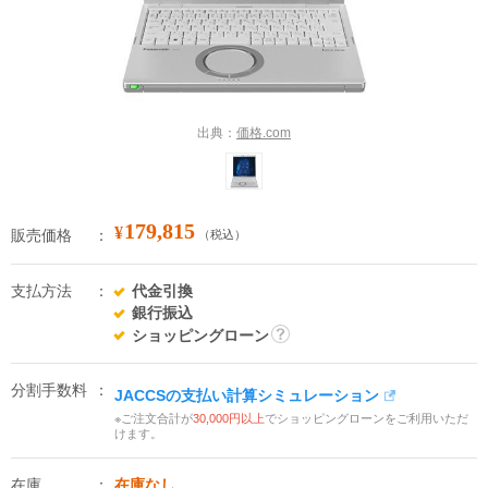
出典：
価格.com
179,815
¥
販売価格
（税込）
支払方法
代金引換
銀行振込
ショッピングローン
詳
細
分割手数料
JACCSの支払い計算シミュレーション
※ご注文合計が
30,000円以上
でショッピングローンをご利用いただ
けます。
在庫
在庫なし