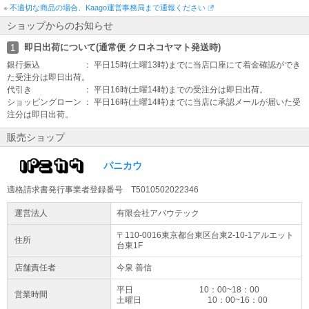
※
不適切な商品の場合、Kaago運営事務局まで通報ください
ショップからのお知らせ
即日出荷について(通常便 クロネコヤマト発送時)
1
銀行振込 ： 平日15時(土曜13時)までに当店口座にて着金確認ができ
た受注分は即日出荷。
代引き ： 平日16時(土曜14時)までの受注分は即日出荷。
ショッピングローン ： 平日16時(土曜14時)までに当店に承認メールが届いた受
注分は即日出荷。
販売ショップ
パニカウ
適格請求書発行事業者登録番号 T5010502022346
運営法人
有限会社アバウテック
〒110-0016東京都
台東区
台東2-10-1
アルエット
住所
台東1F
店舗責任者
今泉 善信
平日 10：00~18：00
営業時間
土曜日 10：00~16：00