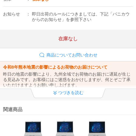
お知らせ
即日出荷のルールにつきましては、下記「パニカウ
からのお知らせ」を参照下さい
在庫なし
商品についてお問い合わせ
令和8年熊本地震の影響によるお荷物のお届けについて
昨日の地震の影響により、九州全域でお荷物のお届けに遅延が生じ
る見込みです。お客様にはご迷惑をおかけしますが、何とぞご了承
いただけますようお願い申し上げます。
つづきを読む
夏季休業のお知らせ
08月09日(日)から08月16日(日)までの期間を夏季休業とさせて頂き
ます。 休業期間中に頂いたご注文、お問合せにつきましては 休業期
関連商品
間明けの営業日08月17日(月)から順次対応させて頂きます。
インボイス制度への対応について
当店では、適格請求書として領収書の発行が可能です。詳細はリン