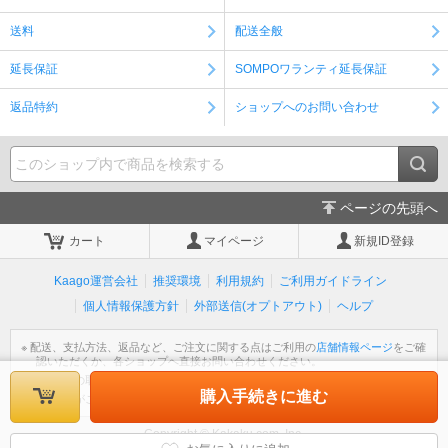
送料
配送全般
延長保証
SOMPOワランティ延長保証
返品特約
ショップへのお問い合わせ
ページの先頭へ
カート
マイページ
新規ID登録
Kaago運営会社
推奨環境
利用規約
ご利用ガイドライン
個人情報保護方針
外部送信(オプトアウト)
ヘルプ
※ 配送、支払方法、返品など、ご注文に関する点はご利用の
店舗情報ページ
をご確
認いただくか、各ショップへ直接お問い合わせください。
※ 個人情報の取扱いについては
個人情報保護方針
をご覧ください。
購入手続きに進む
※ 不明な点がございましたら
ヘルプ
をご覧ください。
Copyright © Kakaku.com, Inc.