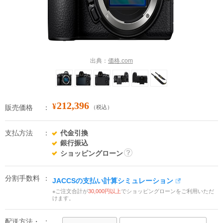
出典：
価格.com
212,396
¥
販売価格
（税込）
支払方法
代金引換
銀行振込
ショッピングローン
詳
細
分割手数料
JACCSの支払い計算シミュレーション
※ご注文合計が
30,000円以上
でショッピングローンをご利用いただ
けます。
配送方法・