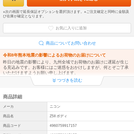
※次の画面で延長保証オプションを選択頂けます。※ご注文確定と同時に金額及
び在庫が確定となります。
お気に入りに追加
商品についてお問い合わせ
令和8年熊本地震の影響によるお荷物のお届けについて
昨日の地震の影響により、九州全域でお荷物のお届けに遅延が生じ
る見込みです。お客様にはご迷惑をおかけしますが、何とぞご了承
いただけますようお願い申し上げます。
つづきを読む
夏季休業のお知らせ
08月09日(日)から08月16日(日)までの期間を夏季休業とさせて頂き
ます。 休業期間中に頂いたご注文、お問合せにつきましては 休業期
商品詳細
間明けの営業日08月17日(月)から順次対応させて頂きます。
メーカ
ニコン
インボイス制度への対応について
商品名
Z5II ボディ
当店では、適格請求書として領収書の発行が可能です。詳細はリン
ク先のページにてご確認下さい。
商品コード
4960759917157
詳細はこちら