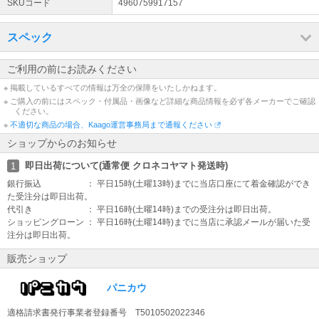
SKUコード
4960759917157
スペック
ご利用の前にお読みください
※ 掲載しているすべての情報は万全の保障をいたしかねます。
※ ご購入の前にはスペック・付属品・画像など詳細な商品情報を必ず各メーカーでご確認
ください。
※
不適切な商品の場合、Kaago運営事務局まで通報ください
ショップからのお知らせ
即日出荷について(通常便 クロネコヤマト発送時)
1
銀行振込 ： 平日15時(土曜13時)までに当店口座にて着金確認ができ
た受注分は即日出荷。
代引き ： 平日16時(土曜14時)までの受注分は即日出荷。
ショッピングローン ： 平日16時(土曜14時)までに当店に承認メールが届いた受
注分は即日出荷。
販売ショップ
パニカウ
適格請求書発行事業者登録番号 T5010502022346