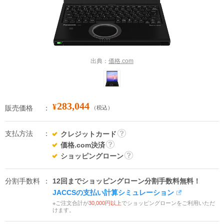
出典：
価格.com
283,044
¥
販売価格
（税込）
支払方法
クレジットカード
詳
価格.com決済
細
詳
ショッピングローン
細
詳
細
分割手数料
12回までショッピングローン分割手数料無料！
JACCSの支払い計算シミュレーション
※ご注文合計が
30,000円以上
でショッピングローンをご利用いただ
けます。