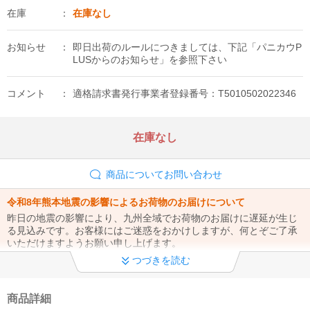
在庫
在庫なし
お知らせ
即日出荷のルールにつきましては、下記「パニカウP
LUSからのお知らせ」を参照下さい
コメント
適格請求書発行事業者登録番号：T5010502022346
在庫なし
商品についてお問い合わせ
令和8年熊本地震の影響によるお荷物のお届けについて
昨日の地震の影響により、九州全域でお荷物のお届けに遅延が生じ
る見込みです。お客様にはご迷惑をおかけしますが、何とぞご了承
いただけますようお願い申し上げます。
つづきを読む
夏季休業のお知らせ
08月09日(日)から08月16日(日)までの期間を夏季休業とさせて頂き
ます。 休業期間中に頂いたご注文、お問合せにつきましては 休業期
商品詳細