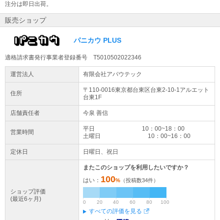
注分は即日出荷。
販売ショップ
パニカウ PLUS
適格請求書発行事業者登録番号 T5010502022346
運営法人
有限会社アバウテック
〒110-0016東京都
台東区
台東2-10-1
アルエット
住所
台東1F
店舗責任者
今泉 善信
平日 10：00~18：00
営業時間
土曜日 10：00~16：00
定休日
日曜日、祝日
またこのショップを利用したいですか？
100
はい：
%
（投稿数
34
件）
ショップ評価
(最近6ヶ月)
0
20
40
60
80
100
すべての評価を見る