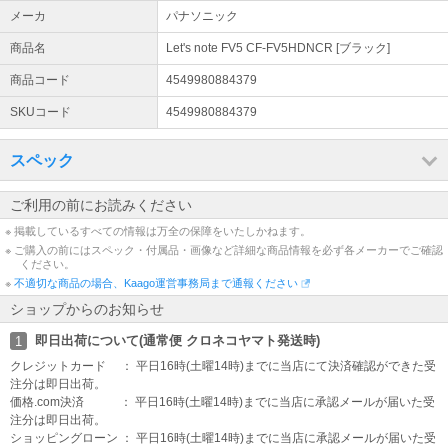
間明けの営業日08月17日(月)から順次対応させて頂きます。
メーカ
パナソニック
インボイス制度への対応について
商品名
Let's note FV5 CF-FV5HDNCR [ブラック]
当店では、適格請求書として領収書の発行が可能です。詳細はリン
ク先のページにてご確認下さい。
商品コード
4549980884379
詳細はこちら
SKUコード
4549980884379
スペック
ご利用の前にお読みください
※ 掲載しているすべての情報は万全の保障をいたしかねます。
※ ご購入の前にはスペック・付属品・画像など詳細な商品情報を必ず各メーカーでご確認
ください。
※
不適切な商品の場合、Kaago運営事務局まで通報ください
ショップからのお知らせ
即日出荷について(通常便 クロネコヤマト発送時)
1
クレジットカード ： 平日16時(土曜14時)までに当店にて決済確認ができた受
注分は即日出荷。
価格.com決済 ： 平日16時(土曜14時)までに当店に承認メールが届いた受
注分は即日出荷。
ショッピングローン ： 平日16時(土曜14時)までに当店に承認メールが届いた受