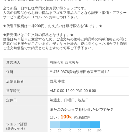
全て新品、日本仕様専門の超お買い得ショップです。
人気の新製品からお買い得品までゴルフ用品のことなら誠実・廉価・アフター
サービス徹底のＰＪゴルフへお申しつけ下さい。
★代引手数料は一律200円、お支払いは銀行振込もOKです。★
★販売価格はご注文時の価格となります。★
価格は時々刻々と変動するため、ご注文時の価格と納品時の掲載価格との間に
差異が出る場合がございます。安くなった場合、逆に高くなった場合でも原則
ご注文時価格での納品となりますので何卒ご了承下さい。
運営法人
有限会社 西尾興産
住所
〒475-0876愛知県
半田市
東天王町1-3
店舗責任者
西尾 幸雄
営業時間
AM10:00-12:00 PM1:00-6:00
定休日
毎週土、日曜日、祝祭日
またこのショップを利用したいですか？
100
はい：
%
（投稿数
2
件）
ショップ評価
(最近6ヶ月)
0
20
40
60
80
100