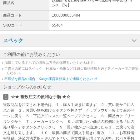
Queen B 8 CENTER パター 2025年モデル [34イ
商品名
★ 画像表示について ★
ンチ]【%】
画像は代表につき、番手、ロフト、左右、カラーがタイトル品番と
商品コード
1000000055404
違う場合もございます。 画像が違う場合や未掲載でもご指定スペッ
クで手配させていただきますのでご安心ください。
SKUコード
55404
☆ 品番表示について ☆
スペック
品番後ろ【 】内の符号は単なる弊店の製品識別区分です。 品質・仕
様には関係ございませんのでお気になさらないで下さい。
ご利用の前にお読みください
※ 掲載しているすべての情報は万全の保障をいたしかねます。
※ ご購入の前にはスペック・付属品・画像など詳細な商品情報を必ず各メーカーでご確認
ください。
※
不適切な商品の場合、Kaago運営事務局まで通報ください
ショップからのお知らせ
☆★ 複数注文の便利な手順 ★☆
1
複数商品を注文される場合は、１．購入手続きに進まず ２．買い物かごに入
れた後 ３．お買い物を続けるボタンを押さず ４．ブラウザー矢印で前のペ
ージに戻り ５．下記アドレスの一覧ページアクセスし ６．商品カテゴリー
リンクから ７．メーカーリンクへ ８．追加したい商品の右側にある「店の
売り場へ」ボタンをクリックし ９．買い物かごへ追加したら３．に戻って注
文を繰り返します。 １０．最後の商品で購入手続きに進み １１．お客様情
報登録、決済方法選択へ進んで下さい。注文数量が増えても送料、代引き手数