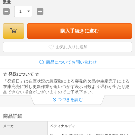
数量
1
購入手続きに進む
お気に入りに追加
商品についてお問い合わせ
☆ 発送について ☆
「発送日」は在庫状況の急変動による突発的欠品や生産完了による
在庫完売に対し更新作業が追いつかず表示日数より遅れが出たり納
品できない場合がございますのでご了承下さい。
つづきを読む
☆ 受注生産について ☆
受注生産納期は概ね2～3週間ですが、パーツ欠品や需給逼迫で遅延
する場合もございます。また、一旦メーカーへ受注生産依頼をかけ
商品詳細
ますと納品前でもスペック変更、キャンセルができませんのでご了
メーカ
ベティナルディ
承下さい。