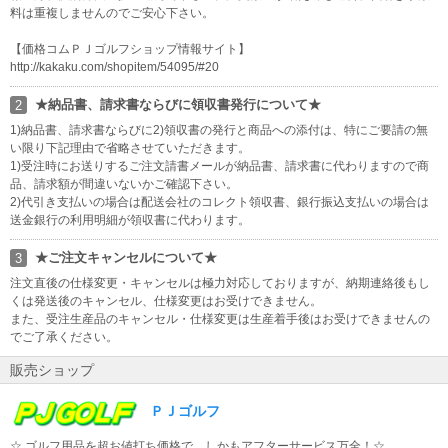
料は重複しませんのでご安心下さい。
【価格コムＰＪゴルフショップ情報サイト】
http://kakaku.com/shopitem/54095/#20
★納品書、請求書ならびに領収書発行について★
2
1)納品書、請求書ならびに2)領収書の発行と商品への添付は、特にご要請の無
い限り下記理由で省略させていただきます。
1)受注時にお送りするご注文請書メールが納品書、請求書に代わりますので商
品、請求額が間違いないかご確認下さい。
2)代引き支払いの場合は配送会社のコレクト領収書、銀行振込支払いの場合は
送金銀行の利用明細が領収書に代わります。
★ご注文キャンセルについて★
3
注文直後の仕様変更・キャンセルは極力対応しておりますが、納期連絡後もし
くは発送後のキャンセル、仕様変更はお受けできません。
また、受注生産品のキャンセル・仕様変更は生産着手後はお受けできませんの
でご了承ください。
販売ショップ
ＰＪゴルフ
☆ ゴルフ用品を超お値打ち価格で、しかもアフターサービス万全！☆