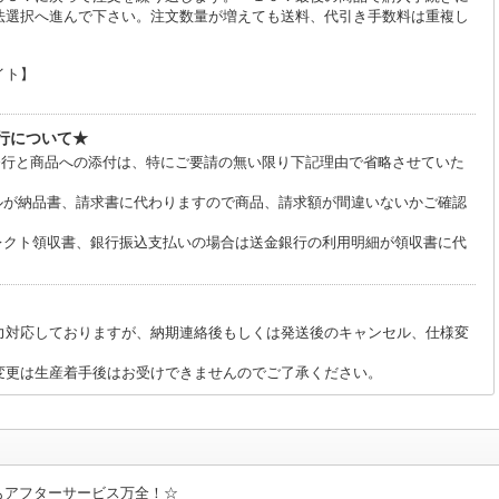
法選択へ進んで下さい。注文数量が増えても送料、代引き手数料は重複し
イト】
行について★
の発行と商品への添付は、特にご要請の無い限り下記理由で省略させていた
ルが納品書、請求書に代わりますので商品、請求額が間違いないかご確認
レクト領収書、銀行振込支払いの場合は送金銀行の利用明細が領収書に代
力対応しておりますが、納期連絡後もしくは発送後のキャンセル、仕様変
変更は生産着手後はお受けできませんのでご了承ください。
もアフターサービス万全！☆