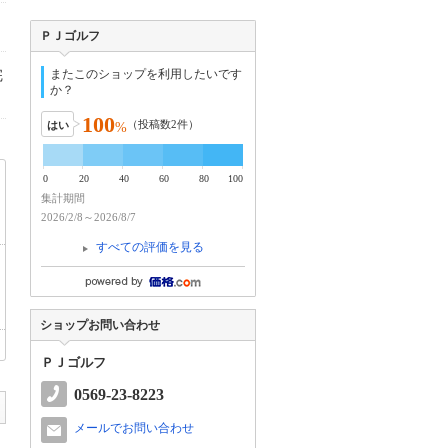
ＰＪゴルフ
またこのショップを利用したいです
完
か？
100
（投稿数
2
件）
はい
%
0
20
40
60
80
100
集計期間
2026/2/8～2026/8/7
すべての評価を見る
ショップお問い合わせ
ＰＪゴルフ
0569-23-8223
メールでお問い合わせ