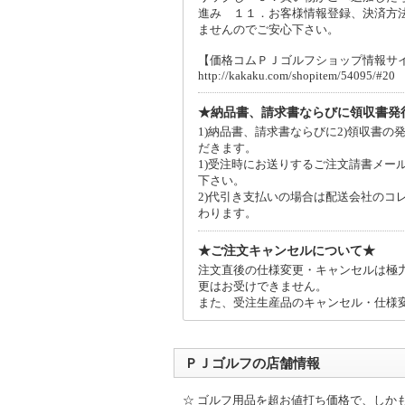
進み １１．お客様情報登録、決済方
ませんのでご安心下さい。
【価格コムＰＪゴルフショップ情報サ
http://kakaku.com/shopitem/54095/#20
★納品書、請求書ならびに領収書発
1)納品書、請求書ならびに2)領収書
だきます。
1)受注時にお送りするご注文請書メー
下さい。
2)代引き支払いの場合は配送会社のコ
わります。
★ご注文キャンセルについて★
注文直後の仕様変更・キャンセルは極
更はお受けできません。
また、受注生産品のキャンセル・仕様
ＰＪゴルフの店舗情報
☆ ゴルフ用品を超お値打ち価格で、しか