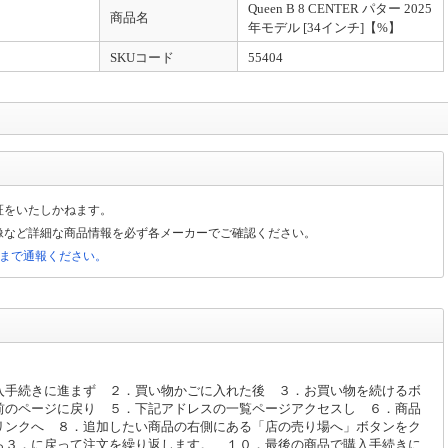
Queen B 8 CENTER パター 2025
識別区分です。 品質・仕様には関係ございませんのでお気になさらないで下さい。
商品名
年モデル [34インチ]【%】
SKUコード
55404
証をいたしかねます。
像など詳細な商品情報を必ず各メーカーでご確認ください。
局まで通報ください。
入手続きに進まず ２．買い物かごに入れた後 ３．お買い物を続けるボ
前のページに戻り ５．下記アドレスの一覧ページアクセスし ６．商品
リンクへ ８．追加したい商品の右側にある「店の売り場へ」ボタンをク
ら３．に戻って注文を繰り返します。 １０．最後の商品で購入手続きに