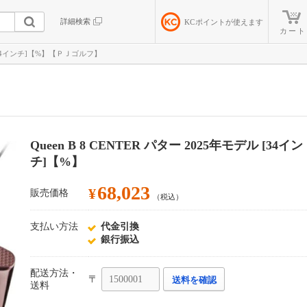
詳細検索
KC
ポイントが使えます
カート
デル [34インチ]【%】【ＰＪゴルフ】
Queen B 8 CENTER パター 2025年モデル [34イン
チ]【%】
68,023
¥
販売価格
（税込）
支払い方法
代金引換
銀行振込
配送方法・
〒
送料を確認
送料