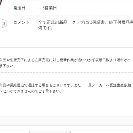
発送日
～3営業日
コメント
全て正規の新品、クラブには保証書、純正付属品
備です。
欠品や生産完了による在庫完売に対し更新作業が追いつかず表示日数より遅れが出
承下さい。
ツ欠品や需給逼迫で遅延する場合もございます。また、一旦メーカーへ受注生産依頼
ンセルができませんのでご了承下さい。
ラーがタイトル品番と違う場合もございます。 画像が違う場合や未掲載でもご指
安心ください。