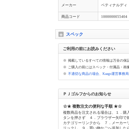
品番後ろ【 】内の符号は単なる弊店の製品
メーカー
ベティナルディ
商品コード
1000000055404
スペック
ご利用の前にお読みください
※
掲載しているすべての情報は万全の保
※
ご購入の前にはスペック・付属品・画
※
不適切な商品の場合、Kaago運営事務
ＰＪゴルフからのお知らせ
☆★ 複数注文の便利な手順 ★☆
複数商品を注文される場合は、１．購
タンを押さず ４．ブラウザー矢印で
カテゴリーリンクから ７．メーカー
リックし ９．買い物かごへ追加した