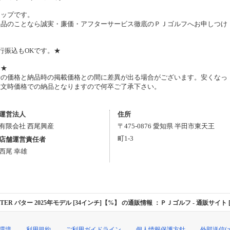
ョップです。
用品のことなら誠実・廉価・アフターサービス徹底のＰＪゴルフへお申しつけ
行振込もOKです。★
。★
時の価格と納品時の掲載価格との間に差異が出る場合がございます。安くなっ
注文時価格での納品となりますので何卒ご了承下さい。
運営法人
住所
有限会社 西尾興産
〒
475-0876
愛知県
半田市
東天王
町1-3
店舗運営責任者
西尾 幸雄
 CENTER パター 2025年モデル [34インチ]【%】 の通販情報 ：ＰＪゴルフ
- 通販サイト [
環境
利用規約
ご利用ガイドライン
個人情報保護方針
外部送信(