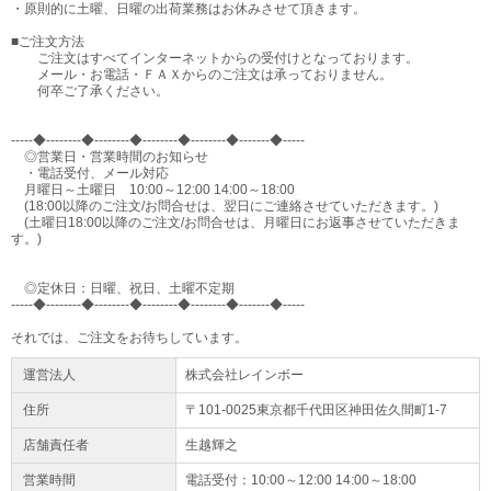
・原則的に土曜、日曜の出荷業務はお休みさせて頂きます。
■ご注文方法
ご注文はすべてインターネットからの受付けとなっております。
メール・お電話・ＦＡＸからのご注文は承っておりません。
何卒ご了承ください。
-----◆--------◆--------◆--------◆--------◆-------◆-----
◎営業日・営業時間のお知らせ
・電話受付、メール対応
月曜日～土曜日 10:00～12:00 14:00～18:00
(18:00以降のご注文/お問合せは、翌日にご連絡させていただきます。)
(土曜日18:00以降のご注文/お問合せは、月曜日にお返事させていただきま
す。)
◎定休日：日曜、祝日、土曜不定期
-----◆--------◆--------◆--------◆--------◆-------◆-----
それでは、ご注文をお待ちしています。
運営法人
株式会社レインボー
住所
〒101-0025東京都
千代田区
神田佐久間町1-7
店舗責任者
生越輝之
営業時間
電話受付：10:00～12:00 14:00～18:00