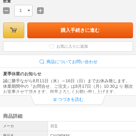
数量
1
購入手続きに進む
お気に入りに追加
商品についてお問い合わせ
夏季休業のお知らせ
誠に勝手ながら8月11日（水）～16日（日）までお休み致します。
休業期間中の『お問合せ、ご注文』は8月17日（月）10:30より 順次
お返事させて頂きます。何卒よろしくお願い申し上げます。
つづきを読む
エアコンの工事日程について（8/3時点）
新規取付→【東京、千葉、埼玉は２week】【神奈川は４week】
取外しと取付→【東京23区は２week】【23区外、千葉、埼玉、神
商品詳細
奈川は４week】そのほかの地域は３week～５weekです。
メーカ
日立
《配送事故・修理》お問い合わせ
商品名
CV-G95KNL