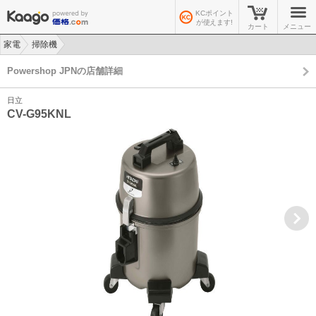
KCポイント
が使えます!
カート
メニュー
家電
掃除機
>
>
Powershop JPNの店舗詳細
日立
CV-G95KNL