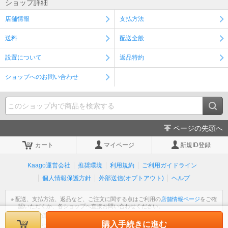
ショップ詳細
店舗情報
支払方法
送料
配送全般
設置について
返品特約
ショップへのお問い合わせ
ページの先頭へ
カート
マイページ
新規ID登録
Kaago運営会社
推奨環境
利用規約
ご利用ガイドライン
個人情報保護方針
外部送信(オプトアウト)
ヘルプ
※ 配送、支払方法、返品など、ご注文に関する点はご利用の
店舗情報ページ
をご確
認いただくか、各ショップへ直接お問い合わせください。
※ 個人情報の取扱いについては
個人情報保護方針
をご覧ください。
購入手続きに進む
※ 不明な点がございましたら
ヘルプ
をご覧ください。