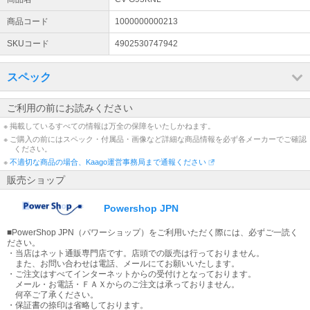
受付時間：10時～17時 09018005790 09018031921 （土・
日・祝日、夏期・年末年始等の当社休業日を除く）
商品コード
1000000000213
SKUコード
4902530747942
スペック
ご利用の前にお読みください
※ 掲載しているすべての情報は万全の保障をいたしかねます。
※ ご購入の前にはスペック・付属品・画像など詳細な商品情報を必ず各メーカーでご確認
ください。
※
不適切な商品の場合、Kaago運営事務局まで通報ください
販売ショップ
Powershop JPN
■PowerShop JPN（パワーショップ）をご利用いただく際には、必ずご一読く
ださい。
・当店はネット通販専門店です。店頭での販売は行っておりません。
また、お問い合わせは電話、メールにてお願いいたします。
・ご注文はすべてインターネットからの受付けとなっております。
メール・お電話・ＦＡＸからのご注文は承っておりません。
何卒ご了承ください。
・保証書の捺印は省略しております。