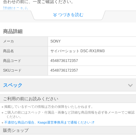
合わせの前に、一度ご確認ください。
詳細はこちら
つづきを読む
領収書及びインボイス制度への対応について
当店では、適格請求書として領収書、納品書、請求書の発行が可能
商品詳細
です。 領収書は商品の出荷後、下記URLより発行下さい※代金引換
を除く https://kaago.com/order/receipt/
メーカ
SONY
電話お問い合わせ窓口休止について
商品名
サイバーショット DSC-RX1RM3
※現在、対応履歴の保存のため、お電話でのお問い合わせの対応が出
商品コード
4548736172357
来ない状態でございます。 ※恐れ入りますが、お問い合わせにつき
ましては問い合わせフォーマットよりお願いいたします。
SKUコード
4548736172357
スペック
ご利用の前にお読みください
※ 掲載しているすべての情報は万全の保障をいたしかねます。
※ ご購入の前にはスペック・付属品・画像など詳細な商品情報を必ず各メーカーでご確認
ください。
※
不適切な商品の場合、Kaago運営事務局まで通報ください
販売ショップ