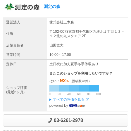
測定の森
運営法人
株式会社三木森
〒102-0073東京都
千代田区
九段北１丁目１３－
住所
１２
北の丸スクエア 2F
店舗責任者
山田寛大
営業時間
10:00～17:00
定休日
土日祝に加え夏季冬季休暇あり
またこのショップを利用したいですか？
92
はい：
%
（投稿数
78
件）
ショップ評価
(最近6ヶ月)
0
20
40
60
80
100
すべての評価を見る
03-6261-2978