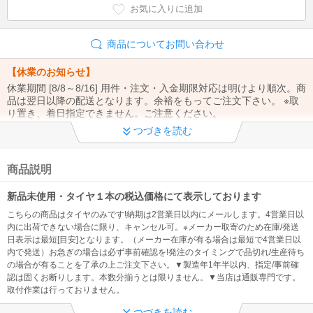
お気に入りに追加
商品についてお問い合わせ
【休業のお知らせ】
休業期間 [8/8～8/16] 用件・注文・入金期限対応は明けより順次。商
品は翌日以降の配送となります。余裕をもってご注文下さい。 ※取
り置き、着日指定できません。ご注意ください。
つづきを読む
【※重要※】
①ご注文から1週間以上の取り置き不可（時間/置配指定もできませ
ん）②お問合せは「メール」でお願い致します。③お支払い方法・
商品説明
注文内容の変更、電話注文は出来ません。
新品未使用・タイヤ１本の税込価格にて表示しております
【※重要※】
こちらの商品はタイヤのみです!納期は2営業日以内にメールします。4営業日以
@kaago.comドメインを 必ず受信許可してください！ ※発送のご連
内に出荷できない場合に限り、キャンセル可。※メーカー取寄のため在庫/発送
絡、入金先の案内メールが確認出来なくなる為
日表示は最短[目安]となります。（メーカー在庫が有る場合は最短で4営業日以
内で発送）お急ぎの場合は必ず事前確認を!発注のタイミングで品切れ/生産待ち
◆ 製造年について
の場合が有ることを了承の上ご注文下さい。▼製造年1年半以内、指定/事前確
認は固くお断りします。本数分揃うとは限りません。▼当店は通販専門です。
【製造1年半以内】※製造年、国の指定・事前確認不可、過度に拘る
取付作業は行っておりません。
方は注文をお控え下さい（問い合わせをしても対応できません。）
つづきを読む