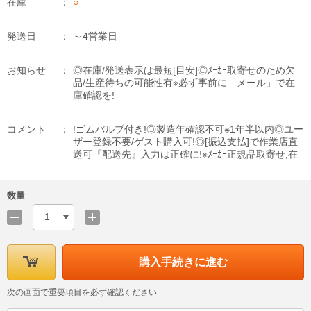
在庫
○
発送日
～4営業日
お知らせ
◎在庫/発送表示は最短[目安]◎ﾒｰｶｰ取寄せのため欠
品/生産待ちの可能性有※必ず事前に「メール」で在
庫確認を!
コメント
!ゴムバルブ付き!◎製造年確認不可※1年半以内◎ユー
ザー登録不要/ゲスト購入可!◎[振込支払]で作業店直
送可『配送先』入力は正確に!※ﾒｰｶｰ正規品取寄せ,在
庫/発送日表示は最短[目安]
数量
1
購入手続きに進む
次の画面で重要項目を必ず確認ください