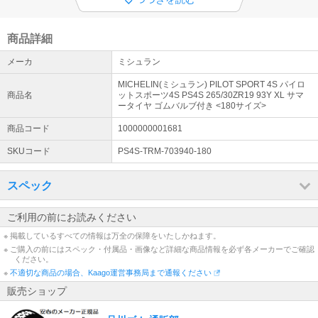
◆ ご購入についての注意事項
①全品メーカー取寄せの為、在庫有り表示でもご注文のタイミング
で、欠品・生産待ち（約1ヶ月以上）の場合がございます。 ②店頭
商品詳細
販売・取付作業・お車との適合確認は出来ません。
メーカ
ミシュラン
◆ お問い合わせ
MICHELIN(ミシュラン) PILOT SPORT 4S パイロ
電話での問合せはご遠慮ください。 メールでのご回答は随時行いま
商品名
ットスポーツ4S PS4S 265/30ZR19 93Y XL サマ
す。【！円滑な業務環境へのご協力をお願いいたします！】※土日祝
ータイヤ ゴムバルブ付き <180サイズ>
休業
商品コード
1000000001681
SKUコード
PS4S-TRM-703940-180
スペック
ご利用の前にお読みください
※ 掲載しているすべての情報は万全の保障をいたしかねます。
※ ご購入の前にはスペック・付属品・画像など詳細な商品情報を必ず各メーカーでご確認
ください。
※
不適切な商品の場合、Kaago運営事務局まで通報ください
販売ショップ