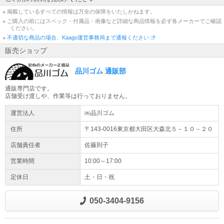
※ 掲載しているすべての情報は万全の保障をいたしかねます。
※ ご購入の前にはスペック・付属品・画像など詳細な商品情報を必ず各メーカーでご確認
ください。
※
不適切な商品の場合、Kaago運営事務局まで通報ください
販売ショップ
品川ゴム 通販部
通販専門店です。
店舗受け渡しや、作業等は行っておりません。
運営法人
㈱品川ゴム
住所
〒143-0016東京都
大田区
大森北５－１０－２０
店舗責任者
佐藤則子
営業時間
10:00～17:00
定休日
土・日・祝
050-3404-9156