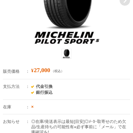
27,000
¥
販売価格
（税込）
支払方法
代金引換
銀行振込
在庫
×
お知らせ
◎在庫/発送表示は最短[目安]◎ﾒｰｶｰ取寄せのため欠
品/生産待ちの可能性有※必ず事前に「メール」で在
庫確認を!