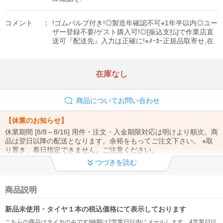
コメント
!ゴムバルブ付き!◎製造年確認不可※1年半以内◎ユー
ザー登録不要/ゲスト購入可!◎[振込支払]で作業店直
送可『配送先』入力は正確に!※ﾒｰｶｰ正規品取寄せ,在
庫/発送日表示は最短[目安]
在庫なし
商品についてお問い合わせ
【休業のお知らせ】
休業期間 [8/8～8/16] 用件・注文・入金期限対応は明けより順次。商
品は翌日以降の配送となります。余裕をもってご注文下さい。 ※取
り置き、着日指定できません。ご注意ください。
つづきを読む
【※重要※】
①ご注文から1週間以上の取り置き不可（時間/置配指定もできませ
ん）②お問合せは「メール」でお願い致します。③お支払い方法・
商品説明
注文内容の変更、電話注文は出来ません。
新品未使用・タイヤ１本の税込価格にて表示しております
【※重要※】
こちらの商品はタイヤのみです!納期は2営業日以内にメールします。4営業日以