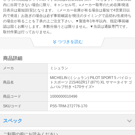
@kaago.comドメインを 必ず受信許可してください！ ※発送のご連
内に出荷できない場合に限り、キャンセル可。※メーカー取寄のため在庫/発送
絡、入金先の案内メールが確認出来なくなる為
日表示は最短[目安]となります。（メーカー在庫が有る場合は最短で4営業日以
内で発送）お急ぎの場合は必ず事前確認を!発注のタイミングで品切れ/生産待ち
◆ 製造年について
の場合が有ることを了承の上ご注文下さい。▼製造年1年半以内、指定/事前確
認は固くお断りします。本数分揃うとは限りません。▼当店は通販専門です。
【製造1年半以内】※製造年、国の指定・事前確認不可、過度に拘る
取付作業は行っておりません。
方は注文をお控え下さい（問い合わせをしても対応できません。）
つづきを読む
◆ ご購入についての注意事項
①全品メーカー取寄せの為、在庫有り表示でもご注文のタイミング
で、欠品・生産待ち（約1ヶ月以上）の場合がございます。 ②店頭
商品詳細
販売・取付作業・お車との適合確認は出来ません。
メーカ
ミシュラン
◆ お問い合わせ
MICHELIN (ミシュラン) PILOT SPORT 5 パイロッ
電話での問合せはご遠慮ください。 メールでのご回答は随時行いま
商品名
トスポーツ 215/40ZR17 (87Y) XL サマータイヤ ゴ
す。【！円滑な業務環境へのご協力をお願いいたします！】※土日祝
ムバルブ付き <170サイズ>
休業
商品コード
1000000010496
SKUコード
PS5-TRM-272776-170
スペック
ご利用の前にお読みください