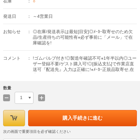
在庫
○
発送日
～4営業日
お知らせ
◎在庫/発送表示は最短[目安]◎ﾒｰｶｰ取寄せのため欠
品/生産待ちの可能性有※必ず事前に「メール」で在
庫確認を!
コメント
!ゴムバルブ付き!◎製造年確認不可※1年半以内◎ユー
ザー登録不要/ゲスト購入可!◎[振込支払]で作業店直
送可『配送先』入力は正確に!※ﾒｰｶｰ正規品取寄せ,在
庫/発送日表示は最短[目安]
数量
1
購入手続きに進む
次の画面で重要項目を必ず確認ください