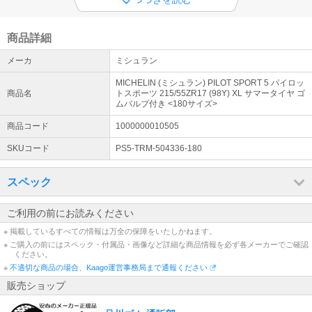
◆ ご購入についての注意事項
①全品メーカー取寄せの為、在庫有り表示でもご注文のタイミング
で、欠品・生産待ち（約1ヶ月以上）の場合がございます。 ②店頭
商品詳細
販売・取付作業・お車との適合確認は出来ません。
メーカ
ミシュラン
◆ お問い合わせ
MICHELIN (ミシュラン) PILOT SPORT 5 パイロッ
電話での問合せはご遠慮ください。 メールでのご回答は随時行いま
商品名
トスポーツ 215/55ZR17 (98Y) XL サマータイヤ ゴ
す。【！円滑な業務環境へのご協力をお願いいたします！】※土日祝
ムバルブ付き <180サイズ>
休業
商品コード
1000000010505
SKUコード
PS5-TRM-504336-180
スペック
ご利用の前にお読みください
※ 掲載しているすべての情報は万全の保障をいたしかねます。
※ ご購入の前にはスペック・付属品・画像など詳細な商品情報を必ず各メーカーでご確認
ください。
※
不適切な商品の場合、Kaago運営事務局まで通報ください
販売ショップ