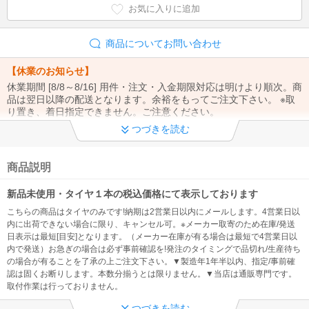
お気に入りに追加
商品についてお問い合わせ
【休業のお知らせ】
休業期間 [8/8～8/16] 用件・注文・入金期限対応は明けより順次。商
品は翌日以降の配送となります。余裕をもってご注文下さい。 ※取
り置き、着日指定できません。ご注意ください。
つづきを読む
【※重要※】
①ご注文から1週間以上の取り置き不可（時間/置配指定もできませ
ん）②お問合せは「メール」でお願い致します。③お支払い方法・
商品説明
注文内容の変更、電話注文は出来ません。
新品未使用・タイヤ１本の税込価格にて表示しております
【※重要※】
こちらの商品はタイヤのみです!納期は2営業日以内にメールします。4営業日以
@kaago.comドメインを 必ず受信許可してください！ ※発送のご連
内に出荷できない場合に限り、キャンセル可。※メーカー取寄のため在庫/発送
絡、入金先の案内メールが確認出来なくなる為
日表示は最短[目安]となります。（メーカー在庫が有る場合は最短で4営業日以
内で発送）お急ぎの場合は必ず事前確認を!発注のタイミングで品切れ/生産待ち
◆ 製造年について
の場合が有ることを了承の上ご注文下さい。▼製造年1年半以内、指定/事前確
認は固くお断りします。本数分揃うとは限りません。▼当店は通販専門です。
【製造1年半以内】※製造年、国の指定・事前確認不可、過度に拘る
取付作業は行っておりません。
方は注文をお控え下さい（問い合わせをしても対応できません。）
つづきを読む