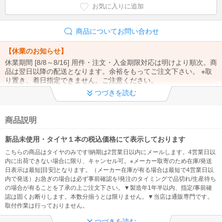
お気に入りに追加
商品についてお問い合わせ
【休業のお知らせ】
休業期間 [8/8～8/16] 用件・注文・入金期限対応は明けより順次。商
品は翌日以降の配送となります。余裕をもってご注文下さい。 ※取
り置き、着日指定できません。ご注意ください。
つづきを読む
【※重要※】
①ご注文から1週間以上の取り置き不可（時間/置配指定もできませ
ん）②お問合せは「メール」でお願い致します。③お支払い方法・
商品説明
注文内容の変更、電話注文は出来ません。
新品未使用・タイヤ１本の税込価格にて表示しております
【※重要※】
こちらの商品はタイヤのみです!納期は2営業日以内にメールします。4営業日以
@kaago.comドメインを 必ず受信許可してください！ ※発送のご連
内に出荷できない場合に限り、キャンセル可。※メーカー取寄のため在庫/発送
絡、入金先の案内メールが確認出来なくなる為
日表示は最短[目安]となります。（メーカー在庫が有る場合は最短で4営業日以
内で発送）お急ぎの場合は必ず事前確認を!発注のタイミングで品切れ/生産待ち
◆ 製造年について
の場合が有ることを了承の上ご注文下さい。▼製造年1年半以内、指定/事前確
認は固くお断りします。本数分揃うとは限りません。▼当店は通販専門です。
【製造1年半以内】※製造年、国の指定・事前確認不可、過度に拘る
取付作業は行っておりません。
方は注文をお控え下さい（問い合わせをしても対応できません。）
つづきを読む