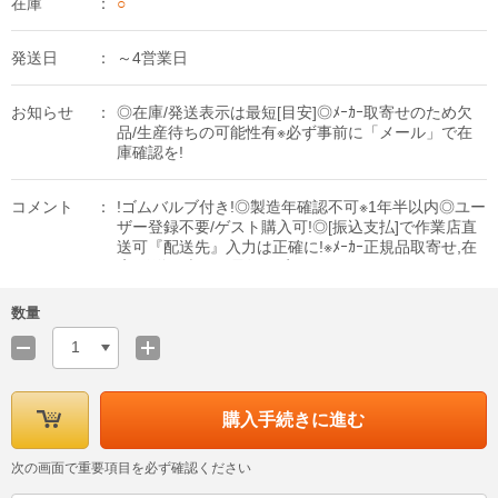
在庫
○
発送日
～4営業日
お知らせ
◎在庫/発送表示は最短[目安]◎ﾒｰｶｰ取寄せのため欠
品/生産待ちの可能性有※必ず事前に「メール」で在
庫確認を!
コメント
!ゴムバルブ付き!◎製造年確認不可※1年半以内◎ユー
ザー登録不要/ゲスト購入可!◎[振込支払]で作業店直
送可『配送先』入力は正確に!※ﾒｰｶｰ正規品取寄せ,在
庫/発送日表示は最短[目安]
数量
1
購入手続きに進む
次の画面で重要項目を必ず確認ください