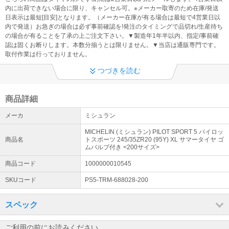
@kaago.comドメインを 必ず受信許可してください！ ※発送のご連
内に出荷できない場合に限り、キャンセル可。※メーカー取寄のため在庫/発送
絡、入金先の案内メールが確認出来なくなる為
日表示は最短[目安]となります。（メーカー在庫が有る場合は最短で4営業日以
内で発送）お急ぎの場合は必ず事前確認を!発注のタイミングで品切れ/生産待ち
◆ 製造年について
の場合が有ることを了承の上ご注文下さい。▼製造年1年半以内、指定/事前確
認は固くお断りします。本数分揃うとは限りません。▼当店は通販専門です。
【製造1年半以内】※製造年、国の指定・事前確認不可、過度に拘る
取付作業は行っておりません。
方は注文をお控え下さい（問い合わせをしても対応できません。）
つづきを読む
◆ ご購入についての注意事項
①全品メーカー取寄せの為、在庫有り表示でもご注文のタイミング
で、欠品・生産待ち（約1ヶ月以上）の場合がございます。 ②店頭
商品詳細
販売・取付作業・お車との適合確認は出来ません。
メーカ
ミシュラン
◆ お問い合わせ
MICHELIN (ミシュラン) PILOT SPORT 5 パイロッ
電話での問合せはご遠慮ください。 メールでのご回答は随時行いま
商品名
トスポーツ 245/35ZR20 (95Y) XL サマータイヤ ゴ
す。【！円滑な業務環境へのご協力をお願いいたします！】※土日祝
ムバルブ付き <200サイズ>
休業
商品コード
1000000010545
SKUコード
PS5-TRM-688028-200
スペック
ご利用の前にお読みください