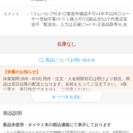
コメント
!ゴムバルブ付き!◎製造年確認不可※1年半以内◎ユー
ザー登録不要/ゲスト購入可!◎[振込支払]で作業店直
送可『配送先』入力は正確に!※ﾒｰｶｰ正規品取寄せ,在
庫/発送日表示は最短[目安]
在庫なし
商品についてお問い合わせ
【休業のお知らせ】
休業期間 [8/8～8/16] 用件・注文・入金期限対応は明けより順次。商
品は翌日以降の配送となります。余裕をもってご注文下さい。 ※取
り置き、着日指定できません。ご注意ください。
つづきを読む
【※重要※】
①ご注文から1週間以上の取り置き不可（時間/置配指定もできませ
ん）②お問合せは「メール」でお願い致します。③お支払い方法・
商品説明
注文内容の変更、電話注文は出来ません。
新品未使用・タイヤ１本の税込価格にて表示しております
【※重要※】
こちらの商品はタイヤのみです!納期は2営業日以内にメールします。4営業日以