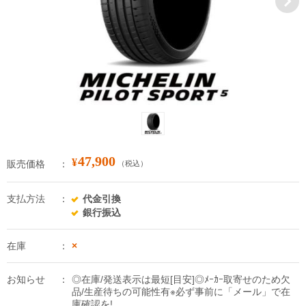
47,900
¥
販売価格
（税込）
支払方法
代金引換
銀行振込
在庫
×
お知らせ
◎在庫/発送表示は最短[目安]◎ﾒｰｶｰ取寄せのため欠
品/生産待ちの可能性有※必ず事前に「メール」で在
庫確認を!