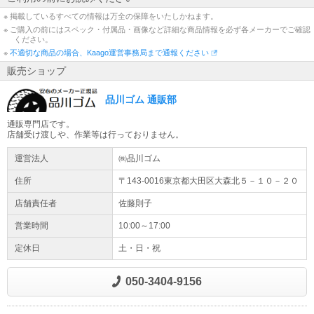
※ 掲載しているすべての情報は万全の保障をいたしかねます。
※ ご購入の前にはスペック・付属品・画像など詳細な商品情報を必ず各メーカーでご確認
ください。
※
不適切な商品の場合、Kaago運営事務局まで通報ください
販売ショップ
品川ゴム 通販部
通販専門店です。
店舗受け渡しや、作業等は行っておりません。
運営法人
㈱品川ゴム
住所
〒143-0016東京都
大田区
大森北５－１０－２０
店舗責任者
佐藤則子
営業時間
10:00～17:00
定休日
土・日・祝
050-3404-9156