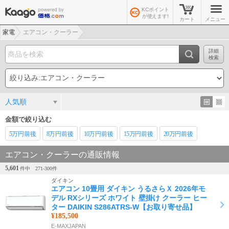
KCポイント
が使えます!
カート
メニュー
家電
エアコン・クーラー
詳細
検索
人気順
金額で絞り込む
5万
円前後
8万
円前後
10万
円前後
15万
円前後
20万
円前後
エアコン・クーラーの通販情報
5,601
件中
271-
300
件
ダイキン
エアコン 10畳用 ダイキン うるさらＸ 2026年モ
デル RXシリーズ ホワイト 壁掛け クーラー ヒー
ター DAIKIN S286ATRS-W【お取り寄せ品】
¥185,500
E-MAXJAPAN