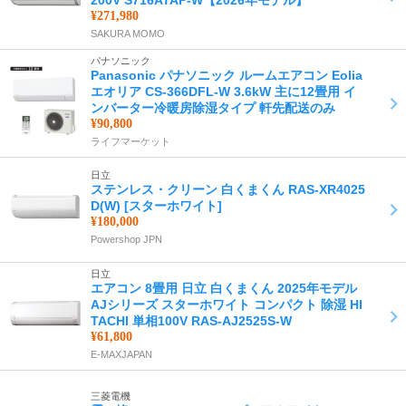
200V S716ATAP-W【2026年モデル】
¥271,980
SAKURA MOMO
パナソニック
Panasonic パナソニック ルームエアコン Eolia
エオリア CS-366DFL-W 3.6kW 主に12畳用 イ
ンバーター冷暖房除湿タイプ 軒先配送のみ
¥90,800
ライフマーケット
日立
ステンレス・クリーン 白くまくん RAS-XR4025
D(W) [スターホワイト]
¥180,000
Powershop JPN
日立
エアコン 8畳用 日立 白くまくん 2025年モデル
AJシリーズ スターホワイト コンパクト 除湿 HI
TACHI 単相100V RAS-AJ2525S-W
¥61,800
E-MAXJAPAN
三菱電機