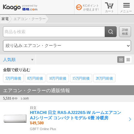
KCポイント
が使えます!
カート
メニュー
家電
エアコン・クーラー
詳細
検索
人気順
金額で絞り込む
5万
円前後
8万
円前後
10万
円前後
15万
円前後
20万
円前後
エアコン・クーラーの通販情報
5,531
件中
1-
30
件
日立
HITACHI 日立 RAS-AJ2226S-W ルームエアコン
AJシリーズ コンパクトモデル 6畳 冷暖房
¥49,500
GBFT Online Plus