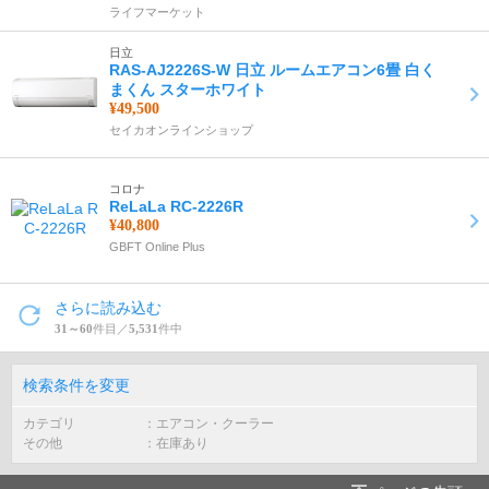
ライフマーケット
日立
RAS-AJ2226S-W 日立 ルームエアコン6畳 白く
まくん スターホワイト
¥49,500
セイカオンラインショップ
コロナ
ReLaLa RC-2226R
¥40,800
GBFT Online Plus
さらに読み込む
31～60
件目／
5,531
件中
検索条件を変更
カテゴリ
エアコン・クーラー
その他
在庫あり