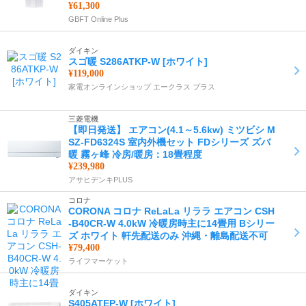
¥61,300
GBFT Online Plus
ダイキン
スゴ暖 S286ATKP-W [ホワイト]
¥119,000
家電オンラインショップ エークラス プラス
三菱電機
【即日発送】 エアコン(4.1～5.6kw) ミツビシ M
SZ-FD6324S 室内外機セット FDシリーズ ズバ
暖 霧ヶ峰 冷房/暖房：18畳程度
¥239,980
アサヒデンキPLUS
コロナ
CORONA コロナ ReLaLa リララ エアコン CSH
-B40CR-W 4.0kW 冷暖房時主に14畳用 Bシリー
ズ ホワイト 軒先配送のみ 沖縄・離島配送不可
¥79,400
ライフマーケット
ダイキン
S405ATEP-W [ホワイト]