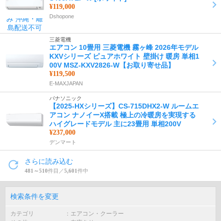
¥119,000
Dshopone
三菱電機
エアコン 10畳用 三菱電機 霧ヶ峰 2026年モデル
KXVシリーズ ピュアホワイト 壁掛け 暖房 単相1
00V MSZ-KXV2826-W【お取り寄せ品】
¥119,500
E-MAXJAPAN
パナソニック
【2025-HXシリーズ】CS-715DHX2-W ルームエ
アコン ナノイーX搭載 極上の冷暖房を実現する
ハイグレードモデル 主に23畳用 単相200V
¥237,000
デンマート
さらに読み込む
481～510
件目／
5,601
件中
検索条件を変更
カテゴリ
エアコン・クーラー