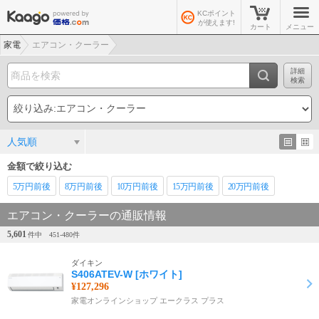
KCポイント
が使えます!
カート
メニュー
家電
エアコン・クーラー
詳細
検索
人気順
金額で絞り込む
5万
円前後
8万
円前後
10万
円前後
15万
円前後
20万
円前後
エアコン・クーラーの通販情報
5,601
件中
451-
480
件
ダイキン
S406ATEV-W [ホワイト]
¥127,296
家電オンラインショップ エークラス プラス