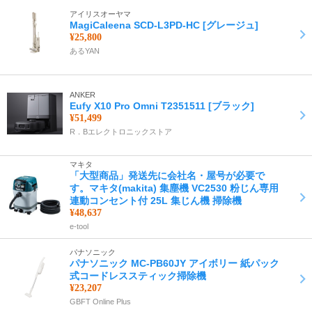
アイリスオーヤマ
MagiCaleena SCD-L3PD-HC [グレージュ]
¥25,800
あるYAN
ANKER
Eufy X10 Pro Omni T2351511 [ブラック]
¥51,499
R．Bエレクトロニックストア
マキタ
「大型商品」発送先に会社名・屋号が必要で
す。マキタ(makita) 集塵機 VC2530 粉じん専用
連動コンセント付 25L 集じん機 掃除機
¥48,637
e-tool
パナソニック
パナソニック MC-PB60JY アイボリー 紙パック
式コードレススティック掃除機
¥23,207
GBFT Online Plus