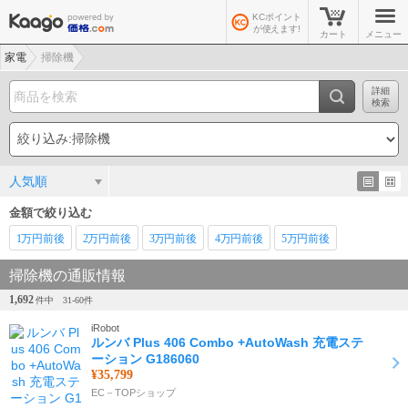
KCポイント
が使えます!
カート
メニュー
家電
掃除機
詳細
検索
人気順
金額で絞り込む
1万
円前後
2万
円前後
3万
円前後
4万
円前後
5万
円前後
掃除機の通販情報
1,692
件中
31-
60
件
iRobot
ルンバ Plus 406 Combo +AutoWash 充電ステ
ーション G186060
¥35,799
EC－TOPショップ