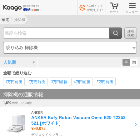
KCポイント
が使えます!
カート
メニュー
家電
掃除機
詳細
検索
人気順
金額で絞り込む
1万
円前後
2万
円前後
3万
円前後
4万
円前後
5万
円前後
掃除機の通販情報
1,692
件中
61-
90
件
ANKER
ANKER Eufy Robot Vacuum Omni E25 T2353
521 [ホワイト]
¥90,072
デジスタイルプラス