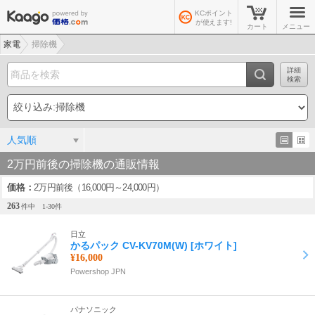
KCポイント
が使えます!
カート
メニュー
家電
掃除機
詳細
検索
人気順
2万円前後の掃除機の通販情報
価格
2万円前後（16,000円～24,000円）
263
件中
1-
30
件
日立
かるパック CV-KV70M(W) [ホワイト]
¥16,000
Powershop JPN
パナソニック