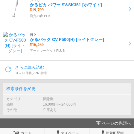
シロカ
かるピカ パワー SV-SK351 [ホワイト]
¥19,799
測定の森 Plus
日立
かるパック CV-F500(H) [ライトグレー]
¥16,460
アークマーケットPLUS
さらに読み込む
31～60
件目／
263
件中
検索条件を変更
カテゴリ
掃除機
価格
16,000
円～
24,000
円
その他
在庫あり
ページの先頭へ
カート
マイページ
新規ID登録