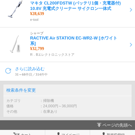
マキタ CL200FDSTW (バッテリ1個・充電器付)
10.8V 充電式クリーナー サイクロン一体式
¥28,639
e-tool
シャープ
RACTIVE Air STATION EC-WR2-W [ホワイト
系]
¥32,799
R．Bエレクトロニックストア
さらに読み込む
31～60
件目／
314
件中
検索条件を変更
カテゴリ
掃除機
価格
24,000
円～
36,000
円
その他
在庫あり
ページの先頭へ