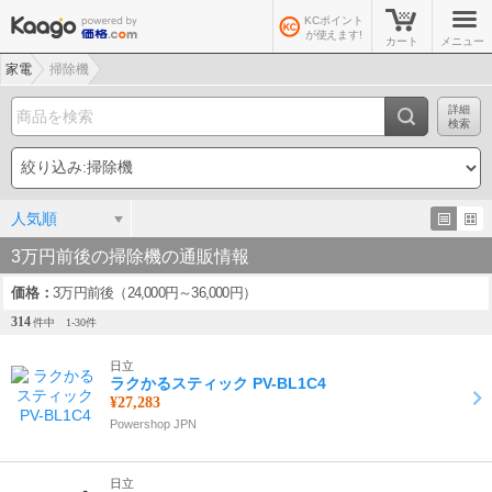
KCポイント
が使えます!
カート
メニュー
家電
掃除機
詳細
検索
人気順
3万円前後の掃除機の通販情報
価格
3万円前後（24,000円～36,000円）
314
件中
1-
30
件
日立
ラクかるスティック PV-BL1C4
¥27,283
Powershop JPN
日立