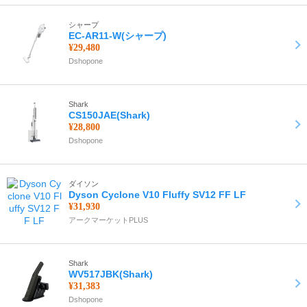
シャープ
EC-AR11-W(シャープ)
¥29,480
Dshopone
Shark
CS150JAE(Shark)
¥28,800
Dshopone
ダイソン
Dyson Cyclone V10 Fluffy SV12 FF LF
¥31,930
アークマーケットPLUS
Shark
WV517JBK(Shark)
¥31,383
Dshopone