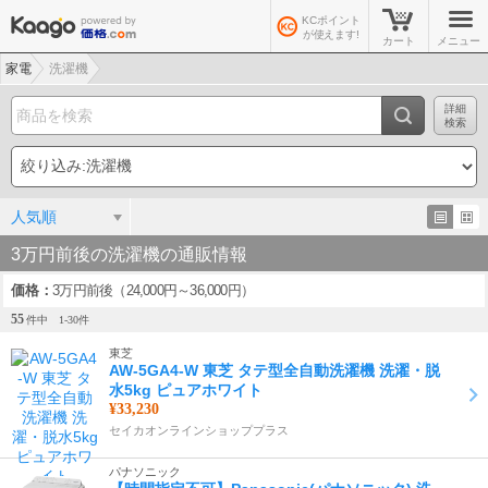
KCポイント
が使えます!
カート
メニュー
家電
洗濯機
詳細
検索
人気順
3万円前後の洗濯機の通販情報
価格
3万円前後（24,000円～36,000円）
55
件中
1-
30
件
東芝
AW-5GA4-W 東芝 タテ型全自動洗濯機 洗濯・脱
水5kg ピュアホワイト
¥33,230
セイカオンラインショッププラス
パナソニック