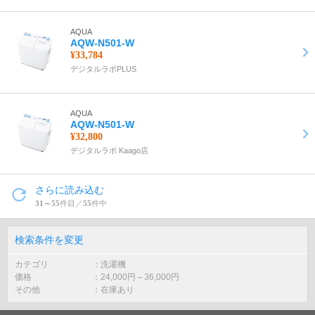
AQUA
AQW-N501-W
¥33,784
デジタルラボPLUS
AQUA
AQW-N501-W
¥32,800
デジタルラボ Kaago店
さらに読み込む
31～55
件目／
55
件中
検索条件を変更
カテゴリ
洗濯機
価格
24,000
円～
36,000
円
その他
在庫あり