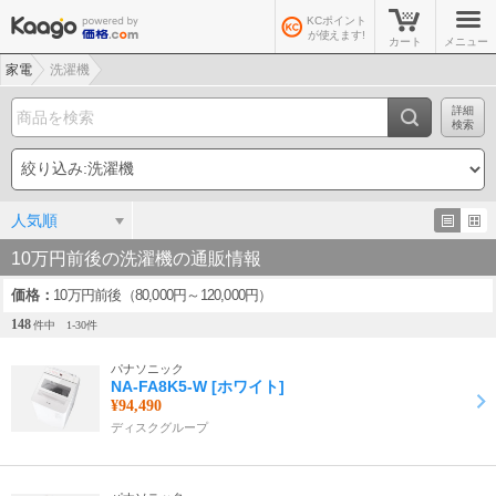
KCポイント
が使えます!
カート
メニュー
家電
洗濯機
詳細
検索
人気順
10万円前後の洗濯機の通販情報
価格
10万円前後（80,000円～120,000円）
148
件中
1-
30
件
パナソニック
NA-FA8K5-W [ホワイト]
¥94,490
ディスクグループ