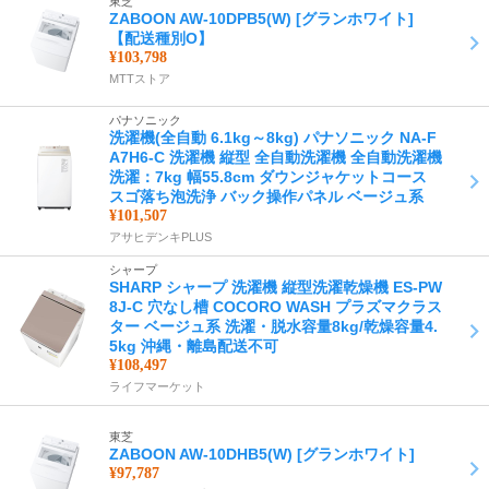
東芝
ZABOON AW-10DPB5(W) [グランホワイト]
【配送種別O】
¥103,798
MTTストア
パナソニック
洗濯機(全自動 6.1kg～8kg) パナソニック NA-F
A7H6-C 洗濯機 縦型 全自動洗濯機 全自動洗濯機
洗濯：7kg 幅55.8cm ダウンジャケットコース
スゴ落ち泡洗浄 バック操作パネル ベージュ系
¥101,507
アサヒデンキPLUS
シャープ
SHARP シャープ 洗濯機 縦型洗濯乾燥機 ES-PW
8J-C 穴なし槽 COCORO WASH プラズマクラス
ター ベージュ系 洗濯・脱水容量8kg/乾燥容量4.
5kg 沖縄・離島配送不可
¥108,497
ライフマーケット
東芝
ZABOON AW-10DHB5(W) [グランホワイト]
¥97,787