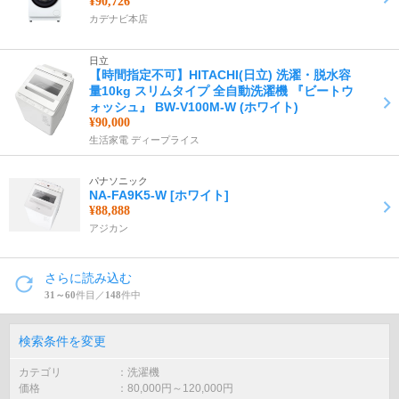
¥90,726
カデナビ本店
日立
【時間指定不可】HITACHI(日立) 洗濯・脱水容
量10kg スリムタイプ 全自動洗濯機 『ビートウ
ォッシュ』 BW-V100M-W (ホワイト)
¥90,000
生活家電 ディープライス
パナソニック
NA-FA9K5-W [ホワイト]
¥88,888
アジカン
さらに読み込む
31～60
件目／
148
件中
検索条件を変更
カテゴリ
洗濯機
価格
80,000
円～
120,000
円