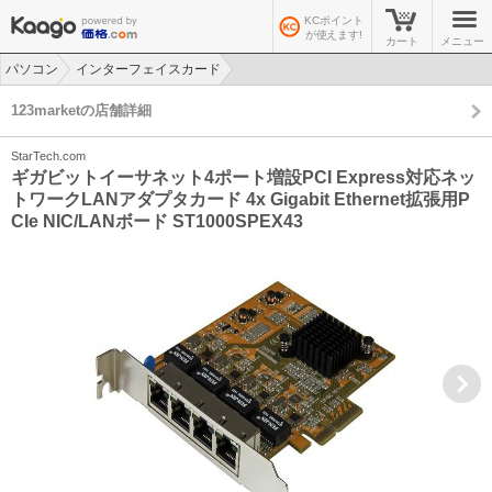
KCポイント
が使えます!
カート
メニュー
パソコン
インターフェイスカード
>
>
123marketの店舗詳細
StarTech.com
ギガビットイーサネット4ポート増設PCI Express対応ネッ
トワークLANアダプタカード 4x Gigabit Ethernet拡張用P
CIe NIC/LANボード ST1000SPEX43