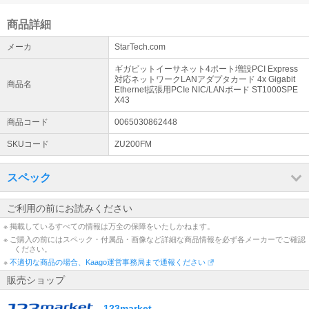
商品詳細
メーカ
StarTech.com
ギガビットイーサネット4ポート増設PCI Express
対応ネットワークLANアダプタカード 4x Gigabit
商品名
Ethernet拡張用PCIe NIC/LANボード ST1000SPE
X43
商品コード
0065030862448
SKUコード
ZU200FM
スペック
ご利用の前にお読みください
※ 掲載しているすべての情報は万全の保障をいたしかねます。
※ ご購入の前にはスペック・付属品・画像など詳細な商品情報を必ず各メーカーでご確認
ください。
※
不適切な商品の場合、Kaago運営事務局まで通報ください
販売ショップ
123market