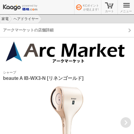
KCポイント
が使えます!
カート
メニュー
家電
ヘアドライヤー
>
>
アークマーケットの店舗詳細
シャープ
beaute A IB-WX3-N [リネンゴールド]