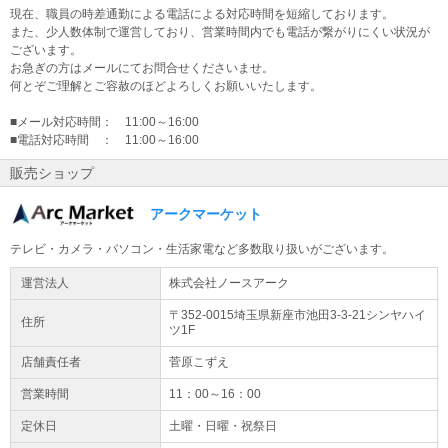
をクリックして頂いたのちオプションCをご確認いただければ幸い
現在、職員の時差通勤による電話による対応時間を短縮しております。
です。
また、少人数体制で運営しており、営業時間内でも電話が繋がりにくい状況が
ございます。
お急ぎの方はメールにてお問合せくださいませ。
何とぞご理解とご容赦のほどよろしくお願いいたします。
■メール対応時間： 11:00～16:00
■電話対応時間 ： 11:00～16:00
販売ショップ
アークマーケット
テレビ・カメラ・パソコン・生活家電など多数取り扱いがございます。
運営法人
株式会社ノースアーク
〒352-0015埼玉県
新座市
池田3-3-21
シンヤハイ
住所
ツ1F
店舗責任者
菅原こずえ
営業時間
11：00～16：00
定休日
土曜・日曜・祝祭日