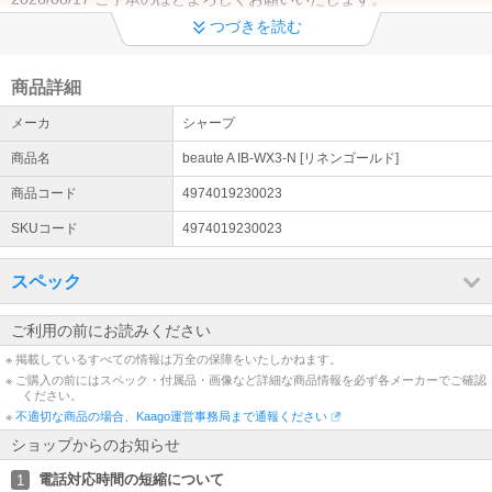
つづきを読む
テレビの壁掛け設置につきまして
テレビの壁掛け設置につきましては、当店ではご対応出来かねます
のでご注意のほどよろしくお願いいたします。
商品詳細
メーカ
シャープ
発送後のキャンセル
・商品出荷後のキャンセルはお断りさせていただきます。 ・商品出
商品名
beaute A IB-WX3-N [リネンゴールド]
荷後のキャンセル・受け取り拒否をされた場合は配送会社の規定往
復配送料を請求させていただきます。
商品コード
4974019230023
SKUコード
4974019230023
お客様ご都合によるキャンセルの場合
・商品発送後、お客様のご都合での「返品・交換」は承ることがで
スペック
きません。あらかじめご了承下さい。 ・商品到着後のお客様のご都
合による「返品・交換」は原則承っておりません。
ご利用の前にお読みください
延長保証について①
※ 掲載しているすべての情報は万全の保障をいたしかねます。
当店の商品に対する延長保証対象外のメーカーに関しまして下記と
※ ご購入の前にはスペック・付属品・画像など詳細な商品情報を必ず各メーカーでご確認
なっておりますので何卒宜しくお願い致します。 対象外メーカー：
ください。
ANKER、Apple、Jackery、iRobot
※
不適切な商品の場合、Kaago運営事務局まで通報ください
ショップからのお知らせ
延長保証について②
その他の延長保証対象商品につきましては、「購入手続きに進む」
電話対応時間の短縮について
1