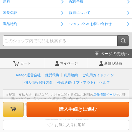
送料
配送全般
延長保証
設置について
返品特約
ショップへのお問い合わせ
ページの先頭へ
カート
マイページ
新規ID登録
Kaago運営会社
推奨環境
利用規約
ご利用ガイドライン
個人情報保護方針
外部送信(オプトアウト)
ヘルプ
※ 配送、支払方法、返品など、ご注文に関する点はご利用の
店舗情報ページ
をご確
認いただくか、各ショップへ直接お問い合わせください。
※ 個人情報の取扱いについては
個人情報保護方針
をご覧ください。
購入手続きに進む
※ 不明な点がございましたら
ヘルプ
をご覧ください。
Copyright © Kakaku.com, Inc.
All Rights Reserved.
お気に入りに追加