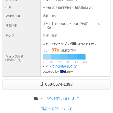
住所
〒360-0024埼玉県
熊谷市
問屋町3-2-2
店舗責任者
武政 智之
【平日】10：00～16：00【土曜】10：00～1
営業時間
4：00
定休日
日曜・祝日
またこのショップを利用したいですか？
97
はい：
%
（投稿数
71
件）
ショップ評価
(最近6ヶ月)
0
20
40
60
80
100
すべての評価を見る
050-5574-1398
メールでお問い合わせ
商品の返品について