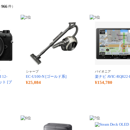
966
全
件）
ズ
シャープ
パイオニア
 12-
EC-U100-N [ゴールド系]
楽ナビ AVIC-RQ822-
ット [ブ
¥25,084
¥154,780