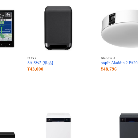
SONY
Aladdin X
SA-SW5 [単品]
popIn Aladdin 2 PA2
¥43,000
¥48,796