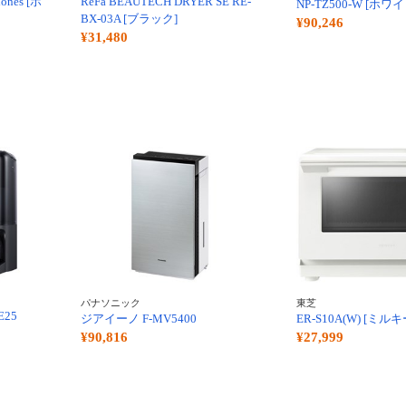
hones [ホ
ReFa BEAUTECH DRYER SE RE-
NP-TZ500-W [ホワイ
BX-03A [ブラック]
¥90,246
¥31,480
パナソニック
東芝
E25
ジアイーノ F-MV5400
ER-S10A(W) [ミ
¥90,816
¥27,999