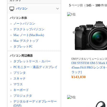
カテゴリ
5
145
180
ページ目（
～
件/
パソコン
パソコン本体
ノートパソコン
デスクトップパソコン
Mac ノート(MacBook)
Mac デスクトップ
タブレットPC
パソコン周辺機器
OMデジタルソリューション
タブレットケース・カバー
OM SYSTEM OM-5 Mark II
PCモニター・液晶ディスプレイ
45mm F4.0 PRO レンズキ
ラック]
プリンタ
¥143,030
スキャナ
マウス
キーボード
プロジェクタ
デジタルオーディオプレーヤー
(DAP)