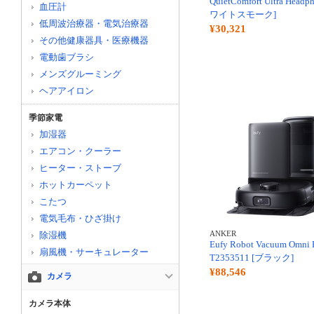
QuietComfort Ultra Headp
血圧計
ワイトスモーク]
低周波治療器・電気治療器
¥30,321
その他健康器具・医療機器
電動歯ブラシ
メンズグルーミング
ヘアアイロン
季節家電
加湿器
エアコン・クーラー
ヒーター・ストーブ
ホットカーペット
こたつ
電気毛布・ひざ掛け
ANKER
除湿機
Eufy Robot Vacuum Omni 
扇風機・サーキュレーター
T2353511 [ブラック]
¥88,546
カメラ
カメラ本体