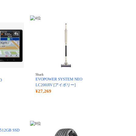
Shark
EVOPOWER SYSTEM NEO
D
LC200JIV [アイボリー]
¥27,269