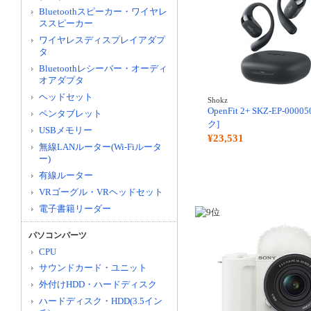
Bluetoothスピーカー・ワイヤレ
ススピーカー
ワイヤレスディスプレイアダプ
タ
Bluetoothレシーバー・オーディ
オアダプタ
ヘッドセット
Shokz
OpenFit 2+ SKZ-EP-000
ペンタブレット
ク]
USBメモリー
¥23,531
無線LANルーター(Wi-Fiルータ
ー)
有線ルーター
VRゴーグル・VRヘッドセット
電子書籍リーダー
パソコンパーツ
CPU
サウンドカード・ユニット
外付けHDD・ハードディスク
ハードディスク・HDD(3.5イン