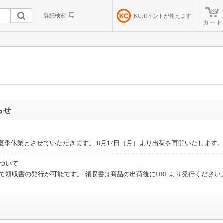
詳細検索
KC
ポイントが使えます
カート
らせ
日）は夏季休業とさせていただきます。 8月17日（月）より出荷を再開いたします
ついて
書の発行が可能です。 領収書は商品の出荷後にURLより発行ください。※代金引換を除く ht