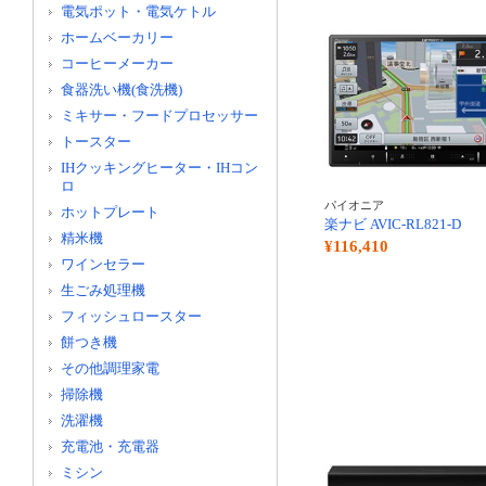
電気ポット・電気ケトル
ホームベーカリー
コーヒーメーカー
食器洗い機(食洗機)
ミキサー・フードプロセッサー
トースター
IHクッキングヒーター・IHコン
ロ
パイオニア
ホットプレート
楽ナビ AVIC-RL821-D
精米機
¥116,410
ワインセラー
生ごみ処理機
フィッシュロースター
餅つき機
その他調理家電
掃除機
洗濯機
充電池・充電器
ミシン