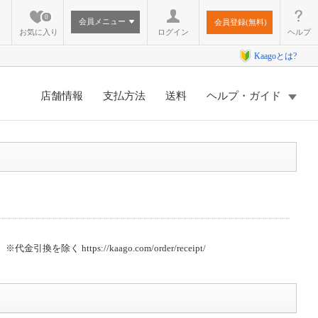
0
会員メニュー
会員登録(無料)
お気に入り
ログイン
ヘルプ
Kaagoとは?
店舗情報
支払方法
送料
ヘルプ・ガイド
。
tps://kaago.com/order/receipt/