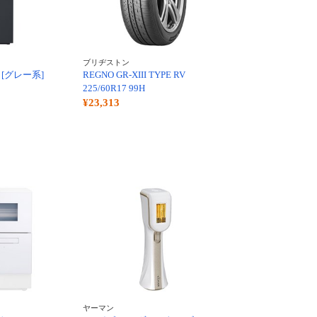
ブリヂストン
-H [グレー系]
REGNO GR-XIII TYPE RV
225/60R17 99H
¥23,313
ヤーマン