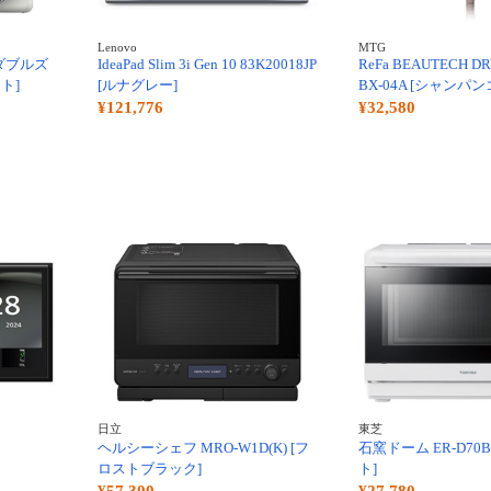
Lenovo
MTG
X ダブルズ
IdeaPad Slim 3i Gen 10 83K20018JP
ReFa BEAUTECH DR
ト]
[ルナグレー]
BX-04A [シャンパ
¥121,776
¥32,580
日立
東芝
ヘルシーシェフ MRO-W1D(K) [フ
石窯ドーム ER-D70B
ロストブラック]
ト]