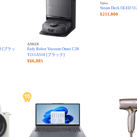
Valve
Steam Deck OLED 5
¥211,800
ANKER
050 [ブラッ
Eufy Robot Vacuum Omni C28
T211A510 [ブラック]
¥66,885