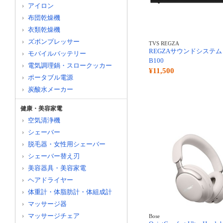
アイロン
布団乾燥機
衣類乾燥機
ズボンプレッサー
TVS REGZA
REGZAサウンドシステム 
モバイルバッテリー
B100
電気調理鍋・スロークッカー
¥11,500
ポータブル電源
炭酸水メーカー
健康・美容家電
空気清浄機
シェーバー
脱毛器・女性用シェーバー
シェーバー替え刃
美容器具・美容家電
ヘアドライヤー
体重計・体脂肪計・体組成計
マッサージ器
マッサージチェア
Bose