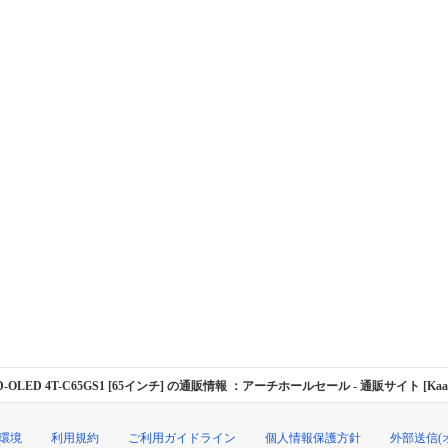
D-OLED 4T-C65GS1 [65インチ] の通販情報 ：アーチホールセール
- 通販サイト [Kaa
環境
利用規約
ご利用ガイドライン
個人情報保護方針
外部送信(