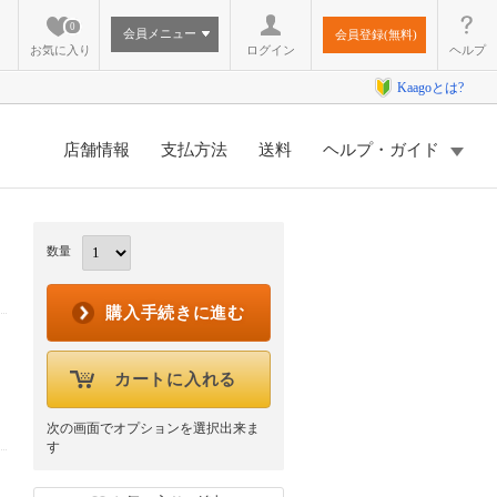
0
会員メニュー
会員登録(無料)
お気に入り
ログイン
ヘルプ
Kaagoとは?
店舗情報
支払方法
送料
ヘルプ・ガイド
数量
購入手続きに進む
カートに入れる
次の画面でオプションを選択出来ま
す