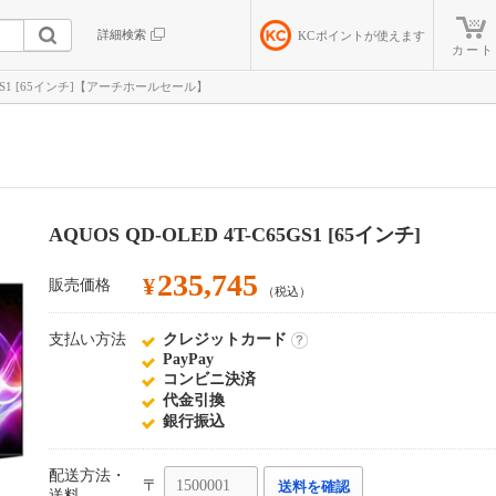
詳細検索
KC
ポイントが使えます
カート
C65GS1 [65インチ]【アーチホールセール】
AQUOS QD-OLED 4T-C65GS1 [65インチ]
235,745
¥
販売価格
（税込）
支払い方法
クレジットカード
詳
PayPay
細
コンビニ決済
代金引換
銀行振込
配送方法・
〒
送料を確認
送料