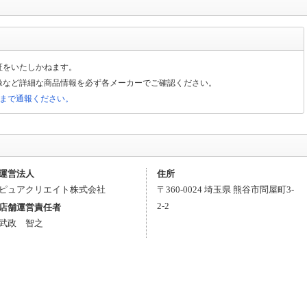
証をいたしかねます。
像など詳細な商品情報を必ず各メーカーでご確認ください。
局まで通報ください。
運営法人
住所
ピュアクリエイト株式会社
〒
360-0024
埼玉県
熊谷市
問屋町3-
2-2
店舗運営責任者
武政 智之