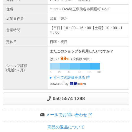
住所
〒360-0024埼玉県
熊谷市
問屋町3-2-2
店舗責任者
武政 智之
【平日】10：00～16：00【土曜】10：00～1
営業時間
4：00
定休日
日曜・祝日
またこのショップを利用したいですか？
98
はい：
%
（投稿数
70
件）
ショップ評価
(最近6ヶ月)
0
20
40
60
80
100
すべての評価を見る
050-5574-1398
メールでお問い合わせ
商品の返品について