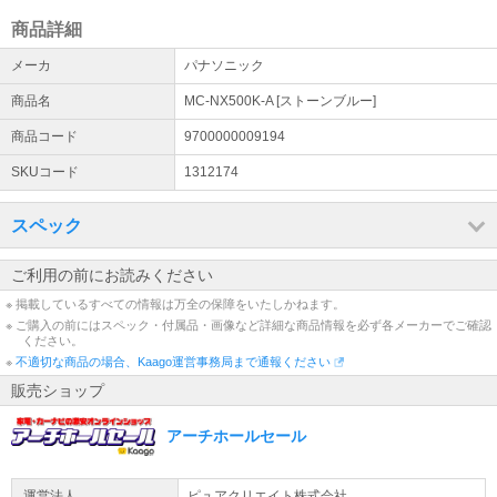
品の出荷後にURLより発行ください。※代金引換を除く https://kaag
o.com/order/receipt/
商品詳細
メーカ
パナソニック
商品名
MC-NX500K-A [ストーンブルー]
商品コード
9700000009194
SKUコード
1312174
スペック
ご利用の前にお読みください
※ 掲載しているすべての情報は万全の保障をいたしかねます。
※ ご購入の前にはスペック・付属品・画像など詳細な商品情報を必ず各メーカーでご確認
ください。
※
不適切な商品の場合、Kaago運営事務局まで通報ください
販売ショップ
アーチホールセール
運営法人
ピュアクリエイト株式会社