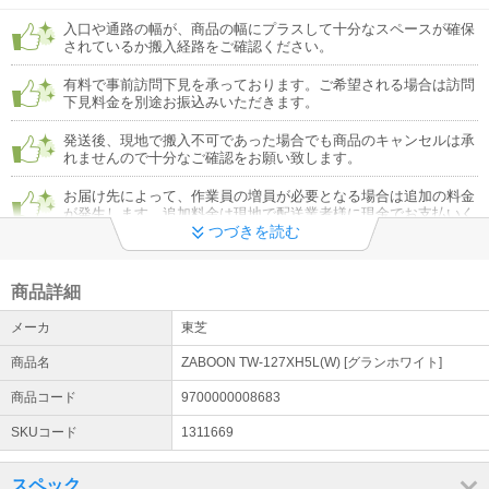
入口や通路の幅が、商品の幅にプラスして十分なスペースが確保
されているか搬入経路をご確認ください。
有料で事前訪問下見を承っております。ご希望される場合は訪問
下見料金を別途お振込みいただきます。
発送後、現地で搬入不可であった場合でも商品のキャンセルは承
れませんので十分なご確認をお願い致します。
お届け先によって、作業員の増員が必要となる場合は追加の料金
が発生します。追加料金は現地で配送業者様に現金でお支払いく
ださい。
つづきを読む
リサイクル回収希望の際は収集運搬料とは別にリサイクル料金を
現地で配送業者様に現金でお支払いください。リサイクル券は当
商品詳細
店にてご用意します。
メーカ
東芝
商品名
ZABOON TW-127XH5L(W) [グランホワイト]
商品コード
9700000008683
SKUコード
1311669
スペック