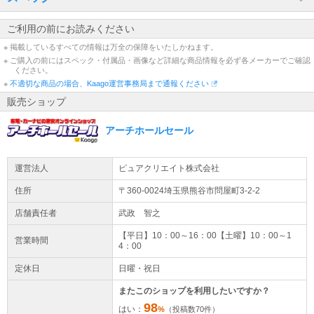
ご利用の前にお読みください
※ 掲載しているすべての情報は万全の保障をいたしかねます。
※ ご購入の前にはスペック・付属品・画像など詳細な商品情報を必ず各メーカーでご確認
ください。
※
不適切な商品の場合、Kaago運営事務局まで通報ください
販売ショップ
アーチホールセール
運営法人
ピュアクリエイト株式会社
住所
〒360-0024埼玉県
熊谷市
問屋町3-2-2
店舗責任者
武政 智之
【平日】10：00～16：00【土曜】10：00～1
営業時間
4：00
定休日
日曜・祝日
またこのショップを利用したいですか？
98
はい：
%
（投稿数
70
件）