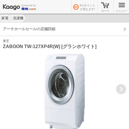
KCポイント
が使えます!
カート
メニュー
家電
洗濯機
>
>
アーチホールセールの店舗詳細
東芝
ZABOON TW-127XP4R(W) [グランホワイト]