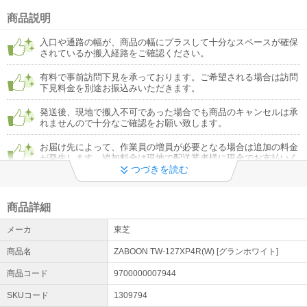
品の出荷後にURLより発行ください。※代金引換を除く https://kaag
o.com/order/receipt/
商品説明
入口や通路の幅が、商品の幅にプラスして十分なスペースが確保
されているか搬入経路をご確認ください。
有料で事前訪問下見を承っております。ご希望される場合は訪問
下見料金を別途お振込みいただきます。
発送後、現地で搬入不可であった場合でも商品のキャンセルは承
れませんので十分なご確認をお願い致します。
お届け先によって、作業員の増員が必要となる場合は追加の料金
が発生します。追加料金は現地で配送業者様に現金でお支払いく
ださい。
つづきを読む
リサイクル回収希望の際は収集運搬料とは別にリサイクル料金を
現地で配送業者様に現金でお支払いください。リサイクル券は当
商品詳細
店にてご用意します。
メーカ
東芝
商品名
ZABOON TW-127XP4R(W) [グランホワイト]
商品コード
9700000007944
SKUコード
1309794