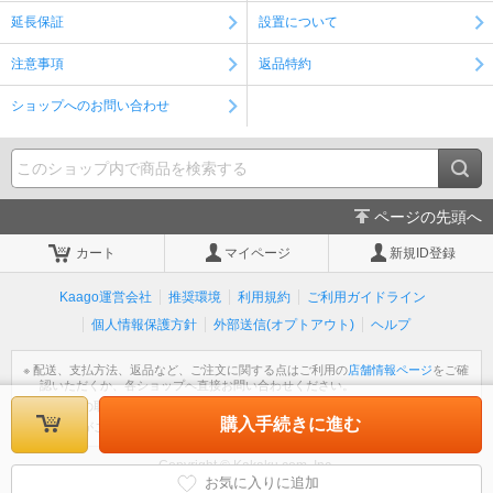
延長保証
設置について
注意事項
返品特約
ショップへのお問い合わせ
ページの先頭へ
カート
マイページ
新規ID登録
Kaago運営会社
推奨環境
利用規約
ご利用ガイドライン
個人情報保護方針
外部送信(オプトアウト)
ヘルプ
※ 配送、支払方法、返品など、ご注文に関する点はご利用の
店舗情報ページ
をご確
認いただくか、各ショップへ直接お問い合わせください。
※ 個人情報の取扱いについては
個人情報保護方針
をご覧ください。
購入手続きに進む
※ 不明な点がございましたら
ヘルプ
をご覧ください。
Copyright © Kakaku.com, Inc.
All Rights Reserved.
お気に入りに追加