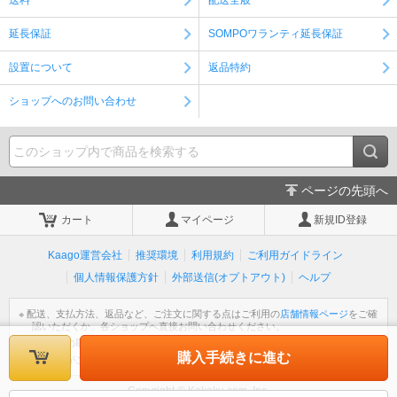
送料
配送全般
延長保証
SOMPOワランティ延長保証
設置について
返品特約
ショップへのお問い合わせ
ページの先頭へ
カート
マイページ
新規ID登録
Kaago運営会社
推奨環境
利用規約
ご利用ガイドライン
個人情報保護方針
外部送信(オプトアウト)
ヘルプ
※ 配送、支払方法、返品など、ご注文に関する点はご利用の
店舗情報ページ
をご確
認いただくか、各ショップへ直接お問い合わせください。
※ 個人情報の取扱いについては
個人情報保護方針
をご覧ください。
購入手続きに進む
※ 不明な点がございましたら
ヘルプ
をご覧ください。
Copyright © Kakaku.com, Inc.