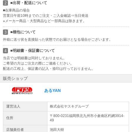
■出荷・配送について
2
ご発行は承っておりませんので、予めご了承いただけますよう、何
卒よろしくお願い申し上げます。
■在庫商品の場合
営業日午前10時までのご注文・ご入金確認⇒当日発送
※メーカー商品・大型商品など一部商品は除きます。
インボイス制度への対応について
当店では、適格請求書として領収書、納品書、請求書の発行が可能
■梱包について
3
です。 領収書は商品の出荷後にURLより発行ください。※代金引換
を除く https://kaago.com/order/receipt/
外箱に送り状を直接貼った状態でのお届けとなる場合がございます。
ラッピング・熨斗のサービスにつきまして
■明細書・保証書について
4
ラッピング・熨斗のサービスにつきまして、誠に申し訳ございませ
当店では明細書は同封しておりません。
んが、 当店では承っておりませんので、予めご了承いただけますよ
ご希望の方はご注文の際にご連絡ください。
う、何卒よろしくお願い申し上げます。
配送の工程上、保証書の記入・捺印は行っておりません。
販売ショップ
商品について
当店の商品はすべて新品商品です。
あるYAN
家電引取/回収サービスについて
配送業者との契約の都合上、 現在、家電引取/回収サービスを休止さ
運営法人
株式会社ヤスキグループ
せていただいております。 ご迷惑をおかけいたしますが、ご了承い
ただけますようよろしくお願い申し上げます。
〒800-0231福岡県
北九州市小倉南区
朽網3914-
住所
49
店舗責任者
池田大樹