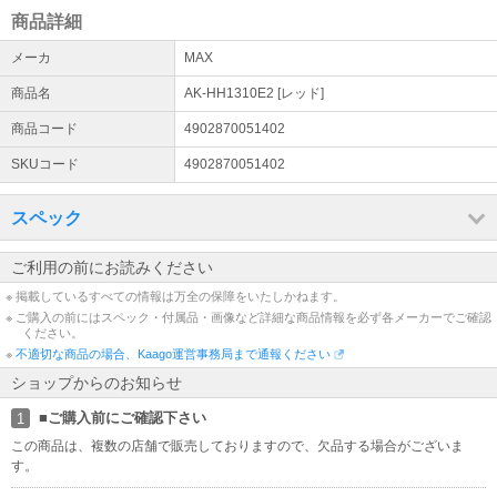
誠に勝手ながら【 8月11日(火) / 8月13日(木) から8月16日(日) 】を
商品詳細
夏期休業とさせていただきます。
メーカ
MAX
熊本県で発生した地震に伴う集配への影響について
商品名
AK-HH1310E2 [レッド]
熊本県で発生した地震の影響により、現在配送業者にて熊本県全域
でお荷物の集荷・配達を停止しております。この影響により、お荷
商品コード
4902870051402
物のお届けに遅延が生じておりますので、予めご了承くださいま
SKUコード
4902870051402
せ。
【注意喚起】悪質な詐欺サイトにご注意ください。
スペック
現在、弊社の情報を無断で盗用している偽通販サイトの存在を確認
しております。偽通販サイトと弊社とは一切の関わりはございませ
ご利用の前にお読みください
んので、くれぐれも偽通販サイトにてご注文、お振込みなどされな
※ 掲載しているすべての情報は万全の保障をいたしかねます。
いようご注意ください
※ ご購入の前にはスペック・付属品・画像など詳細な商品情報を必ず各メーカーでご確認
ください。
銀行振込のお支払期日につきまして
※
不適切な商品の場合、Kaago運営事務局まで通報ください
銀行振込のご注文におきまして、お支払期日をご注文日から3日とさ
ショップからのお知らせ
せていただいております。なお、お支払期日が当店の店休日と重な
った場合、当店の翌営業日に着金確認をさせていただきますので宜
■ご購入前にご確認下さい
1
しくお願い致します
この商品は、複数の店舗で販売しておりますので、欠品する場合がございま
す。
領収書のご発行につきまして
領収書につきまして、誠に恐れ入りますが、当店では商品同梱での