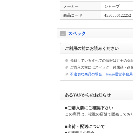
現在、弊社の情報を無断で盗用している偽通
メーカー
シャープ
いませんので、くれぐれも偽通販サイトにて
商品コード
4550556122252
銀行振込のお支払期日につきまして
銀行振込のご注文におきまして、お支払期日
日と重なった場合、当店の翌営業日に着金確
スペック
領収書のご発行につきまして
ご利用の前にお読みください
領収書につきまして、誠に恐れ入りますが、
う、何卒よろしくお願い申し上げます。
※
掲載しているすべての情報は万全の保
※
ご購入の前にはスペック・付属品・画
インボイス制度への対応について
※
不適切な商品の場合、Kaago運営事務
当店では、適格請求書として領収書、納品書
代金引換を除く https://kaago.com/order/receipt/
あるYANからのお知らせ
ラッピング・熨斗のサービスにつきまして
ラッピング・熨斗のサービスにつきまして、
けますよう、何卒よろしくお願い申し上げま
■ご購入前にご確認下さい
この商品は、複数の店舗で販売してお
商品について
■出荷・配送について
当店の商品はすべて新品商品です。
■在庫商品の場合