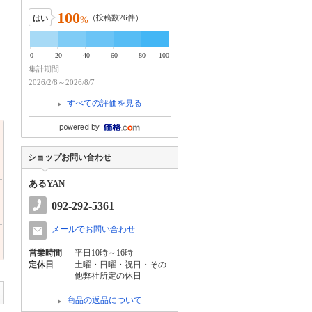
100
（投稿数
26
件）
はい
%
0
20
40
60
80
100
集計期間
2026/2/8～2026/8/7
すべての評価を見る
ショップお問い合わせ
あるYAN
092-292-5361
メールでお問い合わせ
営業時間
平日10時～16時
定休日
土曜・日曜・祝日・その
他弊社所定の休日
商品の返品について