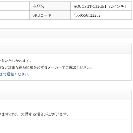
販サイトの存在を確認しております。偽通販サイトと弊社とは一切の関わりはござ
商品名
AQUOS 2T-C32GE1 [32インチ]
ご注文、お振込みなどされないようご注意ください
SKUコード
4550556122252
をご注文日から3日とさせていただいております。なお、お支払期日が当店の店休
認をさせていただきますので宜しくお願い致します
当店では商品同梱でのご発行は承っておりませんので、予めご了承いただけますよ
証をいたしかねます。
像など詳細な商品情報を必ず各メーカーでご確認ください。
局まで通報ください。
、請求書の発行が可能です。 領収書は商品の出荷後にURLより発行ください。※
誠に申し訳ございませんが、 当店では承っておりませんので、予めご了承いただ
す。
りますので、欠品する場合がございます。