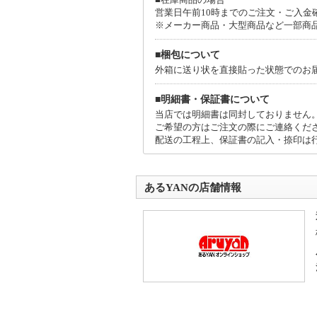
営業日午前10時までのご注文・ご入金
家電引取/回収サービスについて
※メーカー商品・大型商品など一部商
配送業者との契約の都合上、 現在、家電引取
ご了承いただけますようよろしくお願い申し
■梱包について
外箱に送り状を直接貼った状態でのお
■明細書・保証書について
当店では明細書は同封しておりません
ご希望の方はご注文の際にご連絡くだ
配送の工程上、保証書の記入・捺印は
あるYANの店舗情報