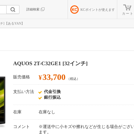
詳細検索
KC
ポイントが使えます
カート
2インチ]【あるYAN】
AQUOS 2T-C32GE1 [32インチ]
33,700
¥
販売価格
（税込）
支払い方法
代金引換
銀行振込
在庫
在庫なし
コメント
※運送中に小キズや擦れなどが生じる場合がござ
ます。