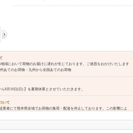
て
の地域において荷物のお届けに遅れが生じております。ご迷惑をおかけいたします
九州あてのお荷物・九州から全国あてのお荷物
木) から8月16日(日) 】を夏期休業とさせていただきます。
ついて
送業者にて熊本県全域でお荷物の集荷・配達を停止しております。この影響によ
ので、予めご了承くださいませ。
さい。