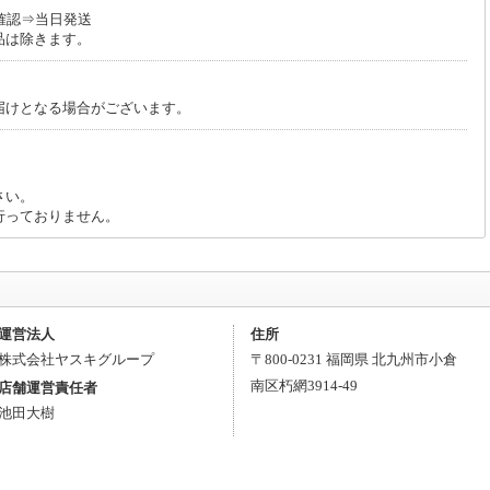
確認⇒当日発送
品は除きます。
/回収サービスを休止させていただいております。 ご迷惑をおかけいたしますが、
上げます。
届けとなる場合がございます。
。
さい。
行っておりません。
運営法人
住所
株式会社ヤスキグループ
〒
800-0231
福岡県
北九州市小倉
南区
朽網3914-49
店舗運営責任者
池田大樹