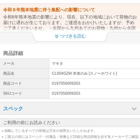
令和８年熊本地震に伴う集配への影響について
令和8年熊本地震の影響により、現在、以下の地域において荷物のお
届けに遅れが生じております。ご迷惑をおかけいたしますが、予め
ご了承くださいませ。 ・全国から九州あてのお荷物・九州から全国
あてのお荷物
つづきを読む
夏期休業のお知らせ
誠に勝手ながら【 8月11日(火) / 8月13日(木) から8月16日(日) 】を
商品詳細
夏期休業とさせていただきます。
メーカ
マキタ
熊本県で発生した地震に伴う集配への影響について
商品名
CL004GZW 本体のみ [スノーホワイト]
熊本県で発生した地震の影響により、現在配送業者にて熊本県全域
でお荷物の集荷・配達を停止しております。この影響により、お荷
商品コード
0197050009203
物のお届けに遅延が生じておりますので、予めご了承くださいま
SKUコード
0197050009203
せ。
【注意喚起】悪質な詐欺サイトにご注意ください。
スペック
現在、弊社の情報を無断で盗用している偽通販サイトの存在を確認
しております。偽通販サイトと弊社とは一切の関わりはございませ
ご利用の前にお読みください
んので、くれぐれも偽通販サイトにてご注文、お振込みなどされな
※ 掲載しているすべての情報は万全の保障をいたしかねます。
いようご注意ください
※ ご購入の前にはスペック・付属品・画像など詳細な商品情報を必ず各メーカーでご確認