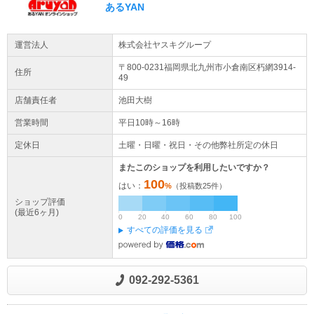
あるYAN
家電引取/回収サービスについて
配送業者との契約の都合上、 現在、家電引取/回収サービスを休止さ
運営法人
株式会社ヤスキグループ
せていただいております。 ご迷惑をおかけいたしますが、ご了承い
ただけますようよろしくお願い申し上げます。
〒800-0231福岡県
北九州市小倉南区
朽網3914-
住所
49
店舗責任者
池田大樹
営業時間
平日10時～16時
定休日
土曜・日曜・祝日・その他弊社所定の休日
またこのショップを利用したいですか？
100
はい：
%
（投稿数
25
件）
ショップ評価
(最近6ヶ月)
0
20
40
60
80
100
すべての評価を見る
092-292-5361