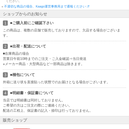
ください。
銀行振込のお支払期日につきまして
※
不適切な商品の場合、Kaago運営事務局まで通報ください
銀行振込のご注文におきまして、お支払期日をご注文日から3日とさ
ショップからのお知らせ
せていただいております。なお、お支払期日が当店の店休日と重な
った場合、当店の翌営業日に着金確認をさせていただきますので宜
■ご購入前にご確認下さい
1
しくお願い致します
この商品は、複数の店舗で販売しておりますので、欠品する場合がございま
す。
領収書のご発行につきまして
領収書につきまして、誠に恐れ入りますが、当店では商品同梱での
■出荷・配送について
2
ご発行は承っておりませんので、予めご了承いただけますよう、何
卒よろしくお願い申し上げます。
■在庫商品の場合
営業日午前10時までのご注文・ご入金確認⇒当日発送
※メーカー商品・大型商品など一部商品は除きます。
インボイス制度への対応について
当店では、適格請求書として領収書、納品書、請求書の発行が可能
■梱包について
3
です。 領収書は商品の出荷後にURLより発行ください。※代金引換
を除く https://kaago.com/order/receipt/
外箱に送り状を直接貼った状態でのお届けとなる場合がございます。
ラッピング・熨斗のサービスにつきまして
■明細書・保証書について
4
ラッピング・熨斗のサービスにつきまして、誠に申し訳ございませ
当店では明細書は同封しておりません。
んが、 当店では承っておりませんので、予めご了承いただけますよ
ご希望の方はご注文の際にご連絡ください。
う、何卒よろしくお願い申し上げます。
配送の工程上、保証書の記入・捺印は行っておりません。
販売ショップ
商品について
当店の商品はすべて新品商品です。