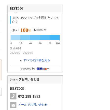
BESTDO!
またこのショップを利用したいです
か？
100
（投稿数
2
件）
はい
%
0
20
40
60
80
100
集計期間
2026/2/7～2026/8/6
すべての評価を見る
ショップお問い合わせ
BESTDO!
072-288-1883
メールでお問い合わせ