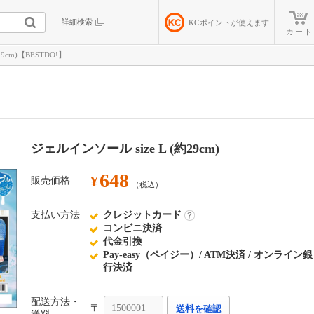
詳細検索
KC
ポイントが使えます
カート
9cm)【BESTDO!】
ジェルインソール size L (約29cm)
648
¥
販売価格
（税込）
支払い方法
クレジットカード
詳
コンビニ決済
細
代金引換
Pay-easy（ペイジー）/ ATM決済 / オンライン銀
行決済
配送方法・
〒
送料を確認