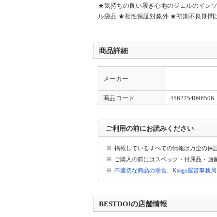
★気持ちの良い履き心地のジェルのインソー
ル袋品 ★相性保証対象外 ★初期不良期間
商品詳細
メーカー
商品コード
4562254096506
ご利用の前にお読みください
※
掲載しているすべての情報は万全の保
※
ご購入の前にはスペック・付属品・画
※
不適切な商品の場合、Kaago運営事務
BESTDO!の店舗情報