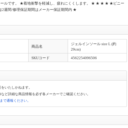
ルです。 ★着地衝撃を軽減し、疲れにくくします。 ★ ★ ★ ★ ★ビニー
は2週間/修理保証期間はメーカー保証期間内 ★
ジェルインソール size L (約
商品名
29cm)
SKUコード
4562254096506
証をいたしかねます。
像など詳細な商品情報を必ず各メーカーでご確認ください。
局まで通報ください。