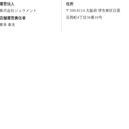
運営法人
住所
株式会社ジュラメント
〒
599-8114
大阪府
堺市東区
日置
荘西町4丁目36番10号
店舗運営責任者
東本 泰夫