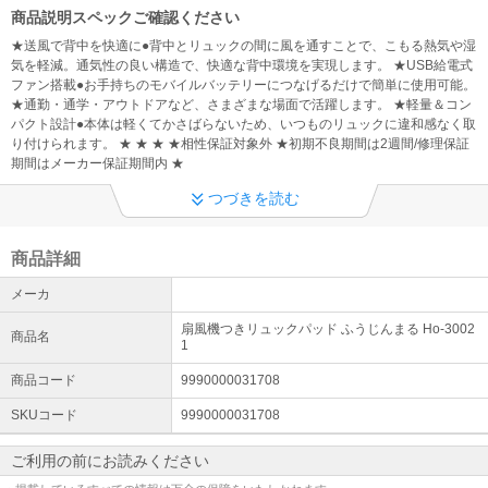
商品説明スペックご確認ください
★送風で背中を快適に●背中とリュックの間に風を通すことで、こもる熱気や湿
気を軽減。通気性の良い構造で、快適な背中環境を実現します。 ★USB給電式
ファン搭載●お手持ちのモバイルバッテリーにつなげるだけで簡単に使用可能。
★通勤・通学・アウトドアなど、さまざまな場面で活躍します。 ★軽量＆コン
パクト設計●本体は軽くてかさばらないため、いつものリュックに違和感なく取
り付けられます。 ★ ★ ★ ★相性保証対象外 ★初期不良期間は2週間/修理保証
期間はメーカー保証期間内 ★
つづきを読む
商品詳細
メーカ
扇風機つきリュックパッド ふうじんまる Ho-3002
商品名
1
商品コード
9990000031708
SKUコード
9990000031708
ご利用の前にお読みください