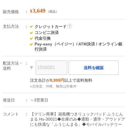
3,649
¥
販売価格
（税込）
支払方法
クレジットカード
詳
コンビニ決済
細
代金引換
Pay-easy（ペイジー）/ ATM決済 / オンライン銀
行決済
配送方法・
〒
送料を確認
送料
注文合計が
9,999円
以上で送料無料
※北海道、沖縄、離島は対象外
発送日
～3営業日
コメント
【マリン商事】扇風機つきリュックパッド ふうじん
まる Ho-30021◆在庫のみ◆通勤・通学・アウトドア
にも快適な「ふうじんまる」◆モバイルバッテリー