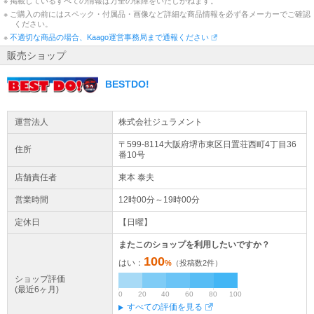
※ 掲載しているすべての情報は万全の保障をいたしかねます。
※ ご購入の前にはスペック・付属品・画像など詳細な商品情報を必ず各メーカーでご確認
ください。
※
不適切な商品の場合、Kaago運営事務局まで通報ください
販売ショップ
BESTDO!
運営法人
株式会社ジュラメント
〒599-8114大阪府
堺市東区
日置荘西町4丁目36
住所
番10号
店舗責任者
東本 泰夫
営業時間
12時00分～19時00分
定休日
【日曜】
またこのショップを利用したいですか？
100
はい：
%
（投稿数
2
件）
ショップ評価
(最近6ヶ月)
0
20
40
60
80
100
すべての評価を見る