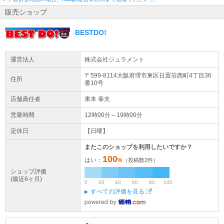
販売ショップ
BESTDO!
運営法人
株式会社ジュラメント
〒599-8114大阪府
堺市東区
日置荘西町4丁目36
住所
番10号
店舗責任者
東本 泰夫
営業時間
12時00分～19時00分
定休日
【日曜】
またこのショップを利用したいですか？
100
はい：
%
（投稿数
2
件）
ショップ評価
(最近6ヶ月)
0
20
40
60
80
100
すべての評価を見る