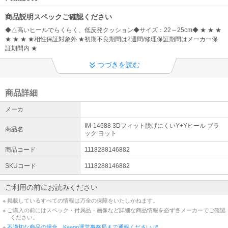
商品説明スペックご確認ください
◆△高いヒールでらくらく、低反発クッション◆サイズ：22～25cm◆ ★ ★ ★
★ ★ ★ ★相性保証対象外 ★初期不良期間は2週間/修理保証期間はメーカー保
証期間内 ★
つづきを読む
商品詳細
メーカ
IM-14688 3Dフィット脱げにくいY+Yヒール ブラ
商品名
ック ヨット
商品コード
1118288146882
SKUコード
1118288146882
ご利用の前にお読みください
※ 掲載しているすべての情報は万全の保障をいたしかねます。
※ ご購入の前にはスペック・付属品・画像など詳細な商品情報を必ず各メーカーでご確認
ください。
※
不適切な商品の場合、Kaago運営事務局まで通報ください