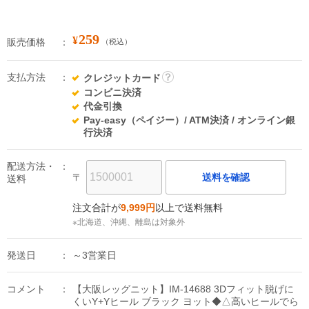
259
¥
販売価格
（税込）
支払方法
クレジットカード
詳
コンビニ決済
細
代金引換
Pay-easy（ペイジー）/ ATM決済 / オンライン銀
行決済
配送方法・
〒
送料を確認
送料
注文合計が
9,999円
以上で送料無料
※北海道、沖縄、離島は対象外
発送日
～3営業日
コメント
【大阪レッグニット】IM-14688 3Dフィット脱げに
くいY+Yヒール ブラック ヨット◆△高いヒールでら