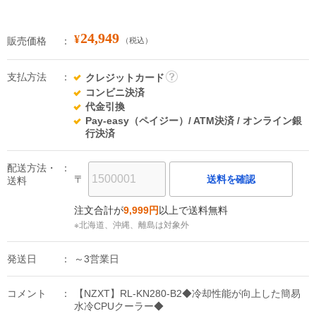
24,949
¥
販売価格
（税込）
支払方法
クレジットカード
詳
コンビニ決済
細
代金引換
Pay-easy（ペイジー）/ ATM決済 / オンライン銀
行決済
配送方法・
〒
送料を確認
送料
注文合計が
9,999円
以上で送料無料
※北海道、沖縄、離島は対象外
発送日
～3営業日
コメント
【NZXT】RL-KN280-B2◆冷却性能が向上した簡易
水冷CPUクーラー◆