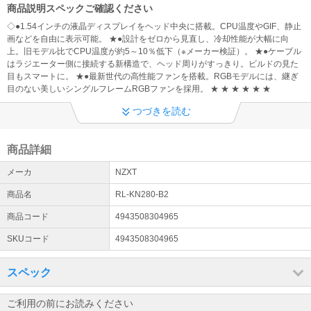
商品説明スペックご確認ください
◇●1.54インチの液晶ディスプレイをヘッド中央に搭載。CPU温度やGIF、静止
画などを自由に表示可能。 ★●設計をゼロから見直し、冷却性能が大幅に向
上。旧モデル比でCPU温度が約5～10％低下（※メーカー検証）。 ★●ケーブル
はラジエーター側に接続する新構造で、ヘッド周りがすっきり。ビルドの見た
目もスマートに。 ★●最新世代の高性能ファンを搭載。RGBモデルには、継ぎ
目のない美しいシングルフレームRGBファンを採用。 ★ ★ ★ ★ ★ ★
つづきを読む
商品詳細
メーカ
NZXT
商品名
RL-KN280-B2
商品コード
4943508304965
SKUコード
4943508304965
スペック
ご利用の前にお読みください