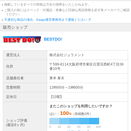
※ 掲載しているすべての情報は万全の保障をいたしかねます。
※ ご購入の前にはスペック・付属品・画像など詳細な商品情報を必ず各メーカーでご確認
ください。
※
不適切な商品の場合、Kaago運営事務局まで通報ください
販売ショップ
BESTDO!
運営法人
株式会社ジュラメント
〒599-8114大阪府
堺市東区
日置荘西町4丁目36
住所
番10号
店舗責任者
東本 泰夫
営業時間
12時00分～19時00分
定休日
【日曜】
またこのショップを利用したいですか？
100
はい：
%
（投稿数
2
件）
ショップ評価
(最近6ヶ月)
0
20
40
60
80
100