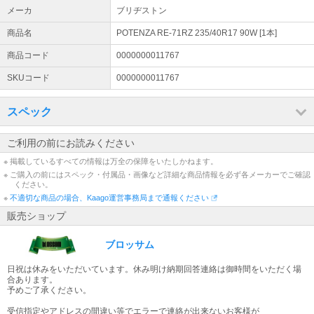
に、必ず当店よりメールを送っております。
メーカ
ブリヂストン
銀行振込口座 ★注文後当店から在庫状況連絡しますので連絡前の
商品名
POTENZA RE-71RZ 235/40R17 90W [1本]
入金はご遠慮ください
銀行名: PayPay銀行 すずめ支店: 002 口座種別: 普通 口座番号: 7213
商品コード
0000000011767
862 口座名義: カ）ブロッサム
SKUコード
0000000011767
スペック
ご利用の前にお読みください
※ 掲載しているすべての情報は万全の保障をいたしかねます。
※ ご購入の前にはスペック・付属品・画像など詳細な商品情報を必ず各メーカーでご確認
ください。
※
不適切な商品の場合、Kaago運営事務局まで通報ください
販売ショップ
ブロッサム
日祝は休みをいただいています。休み明け納期回答連絡は御時間をいただく場
合あります。
予めご了承ください。
受信指定やアドレスの間違い等でエラーで連絡が出来ないお客様が