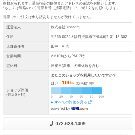
多数おられます。受信指定の解除またアドレスの確認をお願いします。
*もしくは連絡のつく電話番号（携帯電話）で、御注文をお願いします。
電話でのご注文は申し訳ありませんが受けていません。
運営法人
株式会社Blossom
住所
〒566-0024大阪府
摂津市
正雀本町1-31-13-302
店舗責任者
田中 和也
営業時間
AM10時からPM17時
定休日
日祝日(夏季、冬季休暇を含む）
またこのショップを利用したいですか？
100
はい：
%
（投稿数
18
件）
ショップ評価
(最近6ヶ月)
0
20
40
60
80
100
すべての評価を見る
072-628-1409