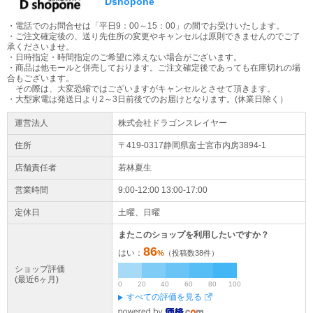
Dshopone
振込先ご案内について
・電話でのお問合せは「平日9：00～15：00」の間でお受けいたします。
お振込先のご案内は当社が手動で行っております。ご対応時間8：0
・ご注文確定後の、送り先住所の変更やキャンセルは原則できませんのでご了
0～14：00（土日は除く）また、13時以降のご注文に関しては翌朝
承くださいませ。
のご案内となります。
・日時指定・時間指定のご希望に添えない場合がございます。
・商品は他モールと併売しております。ご注文確定後であっても在庫切れの場
合もございます。
大型家電の配送について
その際は、大変恐縮ではございますがキャンセルとさせて頂きます。
大型商品（梱包サイズ合計が260cmもしくは50kg以上）はヤマトホ
・大型家電は発送日より2～3日前後でのお届けとなります。(休業日除く）
ームコンビニエンスでの配送となります。配送業者より到着時間の
運営法人
株式会社ドラゴンスレイヤー
ご連絡が当日午前中にございます。
住所
〒419-0317静岡県
富士宮市
内房
3894-1
大型商品配送注意事項
大型商品は原則日時指定不可となります。配送日のご入力は希望日
店舗責任者
若林夏生
となります。地域によってはご希望に添えない場合もございます。
営業時間
9:00-12:00 13:00-17:00
ご容赦ください。 ※大型商品配送不可地域：沖縄、その他離島地域
全域
定休日
土曜、日曜
またこのショップを利用したいですか？
86
はい：
%
（投稿数
38
件）
ショップ評価
(最近6ヶ月)
0
20
40
60
80
100
すべての評価を見る