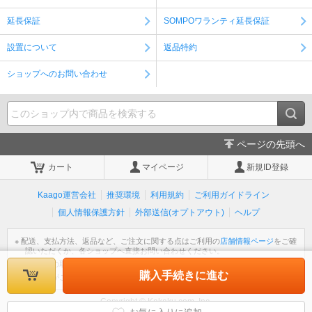
延長保証
SOMPOワランティ延長保証
設置について
返品特約
ショップへのお問い合わせ
ページの先頭へ
カート
マイページ
新規ID登録
Kaago運営会社
推奨環境
利用規約
ご利用ガイドライン
個人情報保護方針
外部送信(オプトアウト)
ヘルプ
※ 配送、支払方法、返品など、ご注文に関する点はご利用の
店舗情報ページ
をご確
認いただくか、各ショップへ直接お問い合わせください。
※ 個人情報の取扱いについては
個人情報保護方針
をご覧ください。
購入手続きに進む
※ 不明な点がございましたら
ヘルプ
をご覧ください。
Copyright © Kakaku.com, Inc.