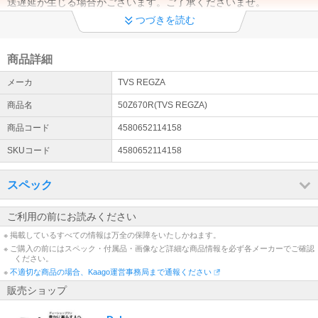
送遅延が生じる場合がございます。ご了承くださいませ。
つづきを読む
【商品発送についてのご案内】
当店は土曜・日曜は休業日となります。ご注文のタイミングにより
営業日(月曜日)からの発送となる場合がございます。ご了承くださ
商品詳細
いませ。
メーカ
TVS REGZA
エアコン設置工事お申込みまたはご検討のお客様へ
商品名
50Z670R(TVS REGZA)
エアコン設置サービスは全国対応しております（窓用エアコンは工
事対象外です）。 エアコンのご注文→商品の出荷→設置業者様より
商品コード
4580652114158
工事日のご連絡→設置工事の流れとなります。（商品は先納品で
SKUコード
4580652114158
す）
配送について
スペック
配送先が【沖縄県・離島】の場合は通常配送と異なるため、ご注文
をいただいた商品によっては、お届けまで日数を要する場合がござ
ご利用の前にお読みください
います。ご了承くださいませ。
※ 掲載しているすべての情報は万全の保障をいたしかねます。
※ ご購入の前にはスペック・付属品・画像など詳細な商品情報を必ず各メーカーでご確認
出荷日についてのお知らせ
ください。
平日13時までの代引きご注文(振り込みご入金確認)は当日出荷致し
※
不適切な商品の場合、Kaago運営事務局まで通報ください
ます(土日除く)。【大型商品】に関しては輸送方法が通常の宅配便
販売ショップ
とは異なる為、ご入金確認後の発送から2～3日での配送予定となり
ます。